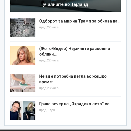
училиште во Тајланд
Одборот за мир на Трамп за обнова на…
пред 22 часа
(Фото/Видео) Нејзините раскошни
облини…
пред 22 часа
Не ви е потребна пегла во жешко
време:…
пред 23 часа
Грчка вечер на „Охридско лето“ со…
пред 1 ден