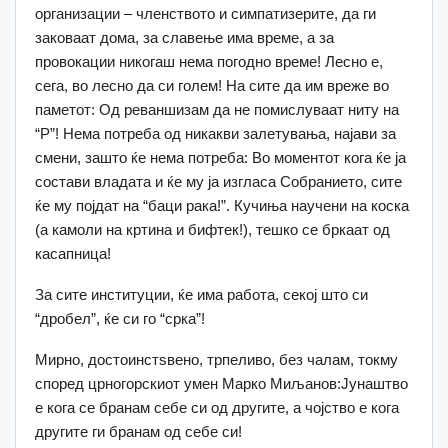
организации – членството и симпатизерите, да ги
заковаат дома, за славење има време, а за
провокации никогаш нема погодно време! Лесно е,
сега, во лесно да си голем! На сите да им вреже во
паметот: Од реваншизам да не помислуваат ниту на
“Р”! Нема потреба од никакви залетувања, најави за
смени, зашто ќе нема потреба: Во моментот кога ќе ја
состави владата и ќе му ја изгласа Собранието, сите
ќе му појдат на “баци рака!”. Кучиња научени на коска
(а камоли на кртина и бифтек!), тешко се бркаат од
касапница!
За сите институции, ќе има работа, секој што си
“дробел”, ќе си го “срка”!
Мирно, достоинстѕвено, трпеливо, без чалам, токму
според црногорскиот умен Марко Миљанов:Јунаштво
е кога се бранам себе си од другите, а чојство е кога
другите ги бранам од себе си!