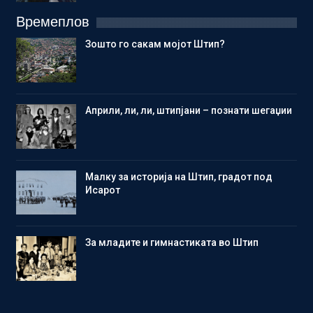
Времеплов
Зошто го сакам мојот Штип?
Aприли, ли, ли, штипјани – познати шегаџии
Малку за историја на Штип, градот под
Исарот
Зa младите и гимнастиката во Штип