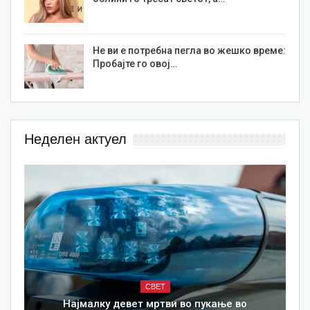
Не ви е потребна пегла во жешко време:
Пробајте го овој…
Неделен актуел
СВЕТ
Најмалку девет мртви во пукање во