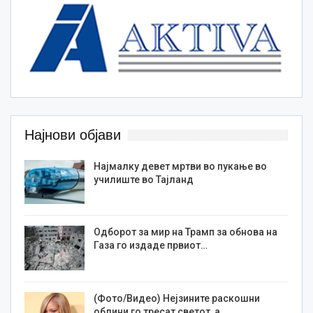
Најнови објави
Најмалку девет мртви во пукање во
училиште во Тајланд
Одборот за мир на Трамп за обнова на
Газа го издаде првиот…
(Фото/Видео) Нејзините раскошни
облини го тресат светот, а…