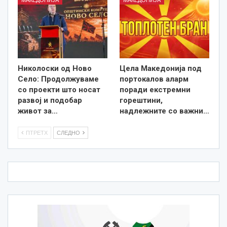
Николоски од Ново
Цела Македонија под
Село: Продолжуваме
портокалов аларм
со проекти што носат
поради екстремни
развој и подобар
горештини,
живот за…
надлежните со важни…
ПТРЕТХ
СЛЕДНО