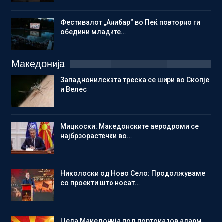
Фестивалот „Анибар“ во Пеќ повторно ги
обедини младите…
Македонија
Западнонилската треска се шири во Скопје
и Велес
Мицкоски: Македонските аеродроми се
најбрзорастечки во…
Николоски од Ново Село: Продолжуваме
со проекти што носат…
Цела Македонија под портокалов аларм