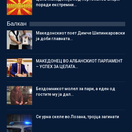
поради екстремни…
Балкан
Македонскиот поет Димче Шипинкаровски
ја доби главната…
МАКЕДОНЕЦ ВО АЛБАНСКИОТ ПАРЛАМЕНТ
– УСПЕХ ЗА ЦЕЛАТА…
Бездомникот молел за пари, а еден од
гостите му ја дал…
Се урна скеле во Лозана, тројца загинати