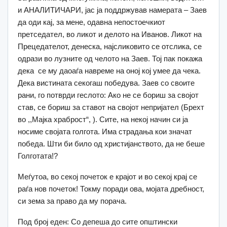
и АНАЛИТИЧАРИ, јас ја поддржував намерата – Заев
да оди кај, за мене, одавна непостоечкиот
претседател, во ликот и делото на Иванов. Ликот на
Прецедателот, денеска, најсликовито се отслика, се
одрази во лузните од челото на Заев. Тој пак покажа
дека се му даоаѓа навреме на оној кој умее да чека.
Дека вистината секогаш победува. Заев со своите
рани, го потврди геслото: Ако не се бориш за својот
став, се бориш за ставот на својот непријател (Брехт
во ,,Мајка храброст“, ). Сите, на некој начин си ја
носиме својата голгота. Има страдања кои значат
победа. Шти би било од христијанството, да не беше
Голготата!?
Меѓутоа, во секој почеток е крајот и во секој крај се
раѓа нов почеток! Токму поради ова, мојата дребност,
си зема за право да му порача.
Под број еден: Со депеша до сите општински