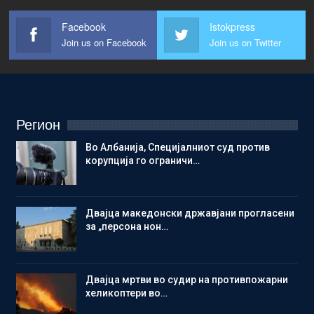
Facebook
Istokpress
Join us on Facebook
Join us on Twitter
Регион
Во Албанија, Специјалниот суд против
корупција го ограничи…
Двајца македонски државјани прогласени
за „персона нон…
Двајца мртви во судир на противпожарни
хеликоптери во…