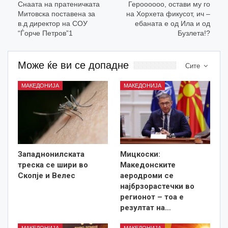
Снаата на пратеничката
Героооооо, остави му го
Митовска поставена за
на Хорхета фикусот, ич –
в.д директор на СОУ
ебаната е од Ила и од
“Ѓорче Петров”1
Бузлета!?
Може ќе ви се допадне
Сите
МАКЕДОНИЈА
МАКЕДОНИЈА
Западнонилската
Мицкоски:
треска се шири во
Македонските
Скопје и Велес
аеродроми се
најбрзорастечки во
регионот – тоа е
резултат на…
МАКЕДОНИЈА
МАКЕДОНИЈА