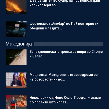
Двајца мртви во судир на противпожарни
хеликоптери во…
Фестивалот „Анибар“ во Пеќ повторно ги
обедини младите…
Македонија
Западнонилската треска се шири во Скопје
и Велес
Мицкоски: Македонските аеродроми се
најбрзорастечки во…
Николоски од Ново Село: Продолжуваме
со проекти што носат…