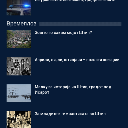
Времеплов
Зошто го сакам мојот Штип?
Aприли, ли, ли, штипјани – познати шегаџии
Малку за историја на Штип, градот под
Исарот
Зa младите и гимнастиката во Штип