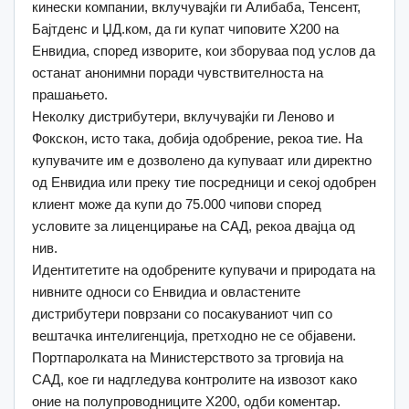
кинески компании, вклучувајќи ги Алибаба, Тенсент,
Бајтденс и ЏД.ком, да ги купат чиповите Х200 на
Енвидиа, според изворите, кои зборуваа под услов да
останат анонимни поради чувствителноста на
прашањето.
Неколку дистрибутери, вклучувајќи ги Леново и
Фокскон, исто така, добија одобрение, рекоа тие. На
купувачите им е дозволено да купуваат или директно
од Енвидиа или преку тие посредници и секој одобрен
клиент може да купи до 75.000 чипови според
условите за лиценцирање на САД, рекоа двајца од
нив.
Идентитетите на одобрените купувачи и природата на
нивните односи со Енвидиа и овластените
дистрибутери поврзани со посакуваниот чип со
вештачка интелигенција, претходно не се објавени.
Портпаролката на Министерството за трговија на
САД, кое ги надгледува контролите на извозот како
оние на полупроводниците Х200, одби коментар.