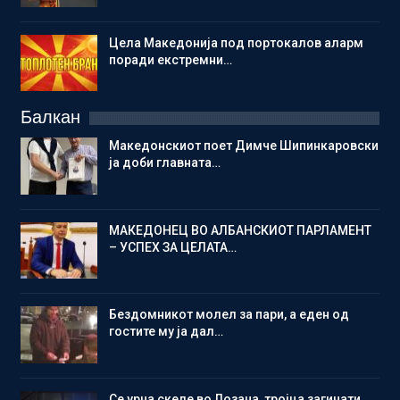
Цела Македонија под портокалов аларм
поради екстремни…
Балкан
Македонскиот поет Димче Шипинкаровски
ја доби главната…
МАКЕДОНЕЦ ВО АЛБАНСКИОТ ПАРЛАМЕНТ
– УСПЕХ ЗА ЦЕЛАТА…
Бездомникот молел за пари, а еден од
гостите му ја дал…
Се урна скеле во Лозана, тројца загинати