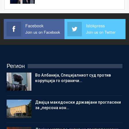
Facebook
Istokpress
Join us on Facebook
Join us on Twitter
Регион
Во Албанија, Специјалниот суд против
корупција го ограничи…
Двајца македонски државјани прогласени
за „персона нон…