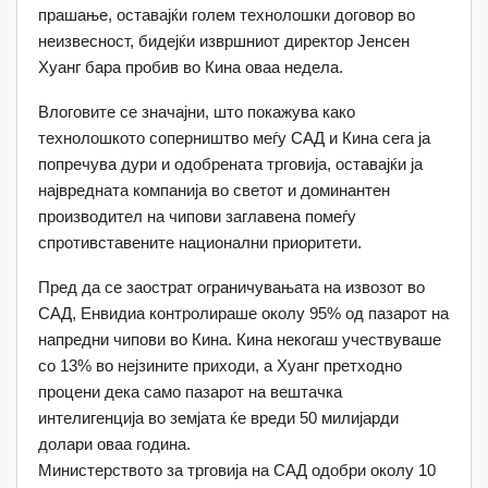
прашање, оставајќи голем технолошки договор во
неизвесност, бидејќи извршниот директор Јенсен
Хуанг бара пробив во Кина оваа недела.
Влоговите се значајни, што покажува како
технолошкото соперништво меѓу САД и Кина сега ја
попречува дури и одобрената трговија, оставајќи ја
највредната компанија во светот и доминантен
производител на чипови заглавена помеѓу
спротивставените национални приоритети.
Пред да се заострат ограничувањата на извозот во
САД, Енвидиа контролираше околу 95% од пазарот на
напредни чипови во Кина. Кина некогаш учествуваше
со 13% во нејзините приходи, а Хуанг претходно
процени дека само пазарот на вештачка
интелигенција во земјата ќе вреди 50 милијарди
долари оваа година.
Министерството за трговија на САД одобри околу 10