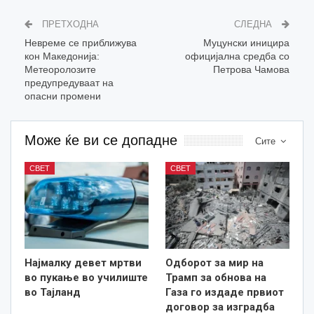
ПРЕТХОДНА
СЛЕДНА
Невреме се приближува
Муцунски иницира
кон Македонија:
официјална средба со
Метеоролозите
Петрова Чамова
предупредуваат на
опасни промени
Може ќе ви се допадне
Сите
СВЕТ
СВЕТ
Најмалку девет мртви
Одборот за мир на
во пукање во училиште
Трамп за обнова на
во Тајланд
Газа го издаде првиот
договор за изградба