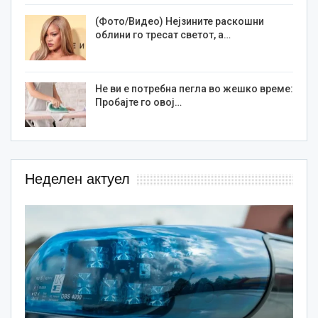
(Фото/Видео) Нејзините раскошни
облини го тресат светот, а…
Не ви е потребна пегла во жешко време:
Пробајте го овој…
Неделен актуел