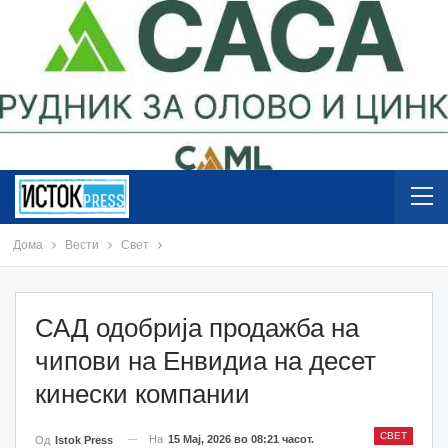
Дома
Вести
Свет
САД одобрија продажба на
чипови на Енвидиа на десет
кинески компании
СВЕТ
На
15 Мај, 2026 во 08:21 часот.
Од
Istok Press