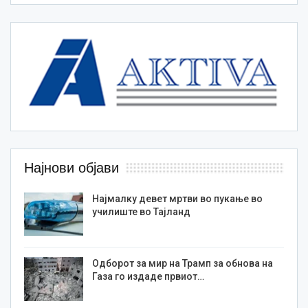
Најнови објави
Најмалку девет мртви во пукање во
училиште во Тајланд
Одборот за мир на Трамп за обнова на
Газа го издаде првиот…