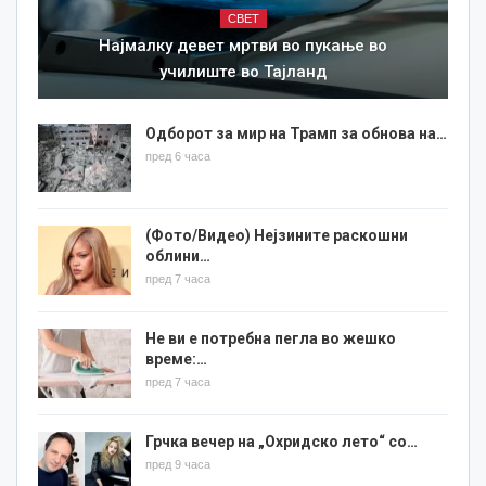
СВЕТ
Најмалку девет мртви во пукање во
училиште во Тајланд
Одборот за мир на Трамп за обнова на…
пред 6 часа
(Фото/Видео) Нејзините раскошни
облини…
пред 7 часа
Не ви е потребна пегла во жешко
време:…
пред 7 часа
Грчка вечер на „Охридско лето“ со…
пред 9 часа