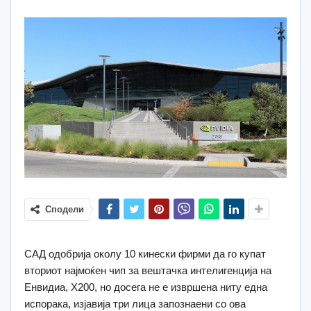
Сподели
САД одобрија околу 10 кинески фирми да го купат
вториот најмоќен чип за вештачка интелигенција на
Енвидиа, Х200, но досега не е извршена ниту една
испорака, изјавија три лица запознаени со ова