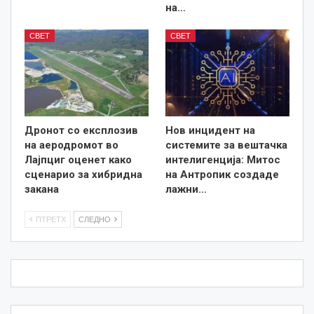
на…
СВЕТ
СВЕТ
Дронот со експлозив
Нов инцидент на
на аеродромот во
системите за вештачка
Лајпциг оценет како
интелигенција: Митос
сценарио за хибридна
на Антропик создаде
закана
лажни…
ПТРЕТХ
СЛЕДНО