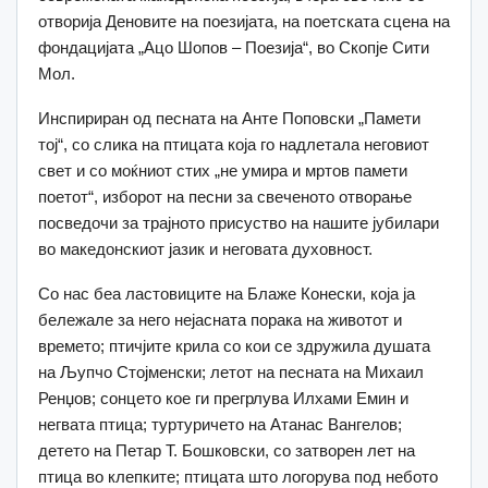
отворија Деновите на поезијата, на поетската сцена на
фондацијата „Ацо Шопов – Поезија“, во Скопје Сити
Мол.
Инспириран од песната на Анте Поповски „Памети
тој“, со слика на птицата која го надлетала неговиот
свет и со моќниот стих „не умира и мртов памети
поетот“, изборот на песни за свеченото отворање
посведочи за трајното присуство на нашите јубилари
во македонскиот јазик и неговата духовност.
Со нас беа ластовиците на Блаже Конески, која ја
бележале за него нејасната порака на животот и
времето; птичјите крила со кои се здружила душата
на Љупчо Стојменски; летот на песната на Михаил
Ренџов; сонцето кое ги прегрлува Илхами Емин и
негвата птица; туртуричето на Атанас Вангелов;
детето на Петар Т. Бошковски, со затворен лет на
птица во клепките; птицата што логорува под небото