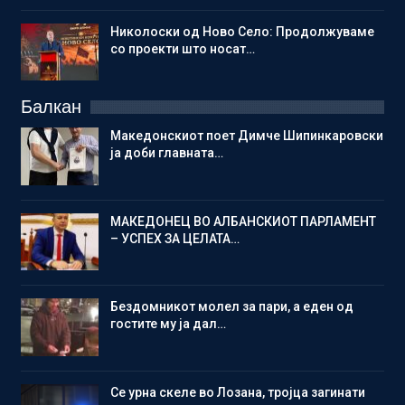
Николоски од Ново Село: Продолжуваме
со проекти што носат…
Балкан
Македонскиот поет Димче Шипинкаровски
ја доби главната…
МАКЕДОНЕЦ ВО АЛБАНСКИОТ ПАРЛАМЕНТ
– УСПЕХ ЗА ЦЕЛАТА…
Бездомникот молел за пари, а еден од
гостите му ја дал…
Се урна скеле во Лозана, тројца загинати