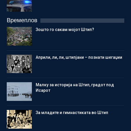
Времеплов
Зошто го сакам мојот Штип?
Aприли, ли, ли, штипјани – познати шегаџии
Малку за историја на Штип, градот под
Исарот
Зa младите и гимнастиката во Штип