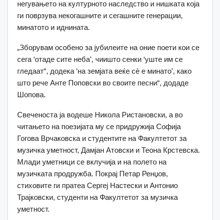
негувањето на културното наследство и нишката која
ги поврзува некогашните и сегашните генерации,
минатото и иднината.
„Зборувам особено за јубилеите на оние поети кои се
сега ‘отаде сите неба’, чиишто сенки ‘уште им се
гледаат“, додека ‘на земјата веќе сè е минато’, како
што рече Анте Поповски во своите песни“, додаде
Шопова.
Свеченоста ја водеше Никола Ристановски, а во
читањето на поезијата му се придружија Софија
Гогова Врчаковска и студентите на Факултетот за
музичка уметност, Дамјан Атовски и Теона Крстевска.
Млади уметници се вклучија и на полето на
музичката продружба. Покрај Петар Ренџов,
стиховите ги пратеа Сергеј Настески и Антонио
Трајковски, студенти на Факултетот за музичка
уметност.