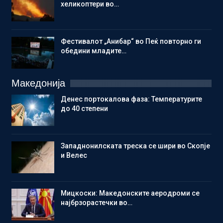
хеликоптери во…
Фестивалот „Анибар“ во Пеќ повторно ги
обедини младите…
Македонија
Денес портокалова фаза: Температурите
до 40 степени
Западнонилската треска се шири во Скопје
и Велес
Мицкоски: Македонските аеродроми се
најбрзорастечки во…