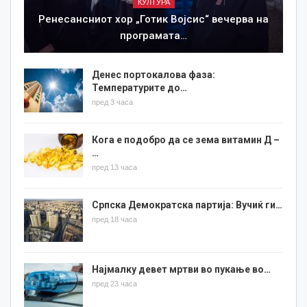
КУЛТУРА
Ренесансниот хор „Готик Војсис“ вечерва на
програмата…
Денес портокалова фаза:
Температурите до…
пред 3 часа
Кога е подобро да се зема витамин Д –
…
пред 13 часа
Српска Демократска партија: Вучиќ ги…
пред 18 часа
Најмалку девет мртви во пукање во…
пред 23 часа