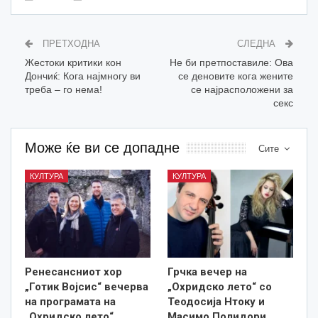
ПРЕТХОДНА
СЛЕДНА
Жестоки критики кон
Не би претпоставиле: Ова
Дончиќ: Кога најмногу ви
се деновите кога жените
треба – го нема!
се најрасположени за
секс
Може ќе ви се допадне
Сите
КУЛТУРА
КУЛТУРА
Ренесансниот хор
Грчка вечер на
„Готик Војсис“ вечерва
„Охридско лето“ со
на програмата на
Теодосија Нтоку и
„Охридско лето“
Масимо Полидори