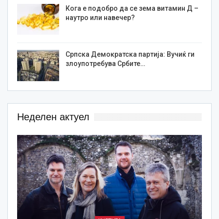
Кога е подобро да се зема витамин Д –
наутро или навечер?
Српска Демократска партија: Вучиќ ги
злоупотребува Србите…
Неделен актуел