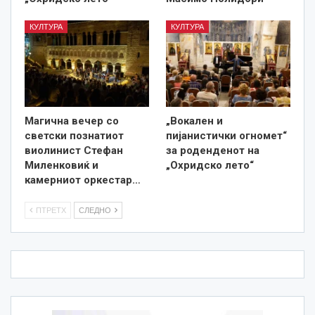
КУЛТУРА
КУЛТУРА
Магична вечер со
„Вокален и
светски познатиот
пијанистички огномет“
виолинист Стефан
за роденденот на
Миленковиќ и
„Охридско лето“
камерниот оркестар…
ПТРЕТХ
СЛЕДНО