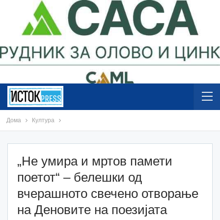
Дома
Култура
„Не умира и мртов памети
поетот“ – белешки од
вчерашното свечено отворање
на Деновите на поезијата