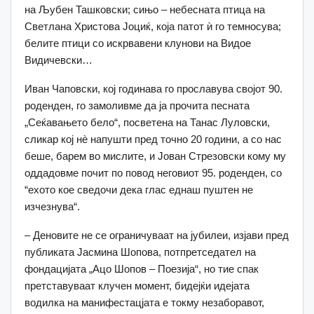
на Љубен Ташковски; сињо – небесната птица на
Светлана Христова Јоциќ, која патот ѝ го темносува;
белите птици со искрвавени клунови на Видое
Видичевски…
Иван Чаповски, кој годинава го прославува својот 90.
роденден, го замоливме да ја прочита песната
„Сеќавањето бело“, посветена на Танас Луловски,
сликар кој нè напушти пред точно 20 години, а со нас
беше, барем во мислите, и Јован Стрезовски кому му
оддадовме почит по повод неговиот 95. роденден, со
“ехото кое сведочи дека глас еднаш пуштен не
изчезнува“.
– Деновите не се ограничуваат на јубилеи, изјави пред
публиката Јасмина Шопова, потпретседател на
фондацијата „Ацо Шопов – Поезија“, но тие спак
претставуваат клучен момент, бидејќи идејата
водилка на манифестацјата е токму незаборавот,