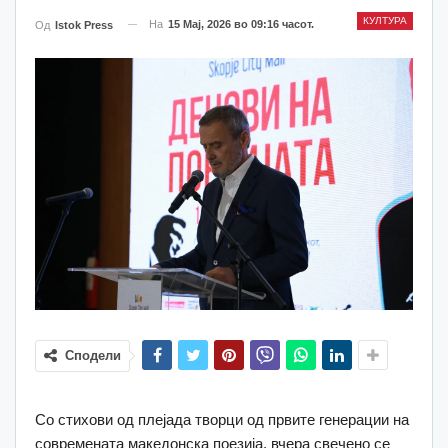
КУЛТУРА
На
15 Мај, 2026 во 09:16 часот.
Од
Istok Press
Сподели
Со стихови од плејада творци од првите генерации на
современата македонска поезија, вчера свечено се