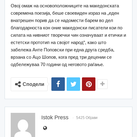
Овој омаж на основоположниците на македонската
современа поезија, беше своевиден израз на „еден
внатрешен порив да се надомести барем во дел
благодарноста кон оние македонски писатели кои по
силата на нивниот творечки чин означуваат и етички и
естетски прототип на својот народ“, како што
забележа Анте Поповски при една друга средба,
врзана со Ацо Шопов, кога пред три децении се
одбележуваа 70 години од неговото раѓање.
Сподели
Istok Press
5425 Објави