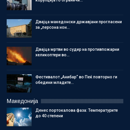
Двајца македонски државјани прогласени
за „персона нон…
Двајца мртви во судир на противпожарни
хеликоптери во…
Фестивалот „Анибар“ во Пеќ повторно ги
обедини младите…
Македонија
Денес портокалова фаза: Температурите
до 40 степени