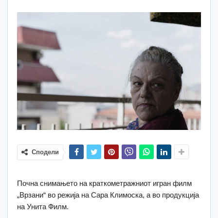
Сподели
Почна снимањето на краткометражниот игран филм
„Врзани“ во режија на Сара Климоска, а во продукција
на Унита Филм.