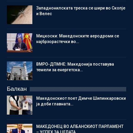
Западнонилската треска се шири во Скопје
и Велес
Мицкоски: Македонските аеродроми се
најбрзорастечки во…
ВМРО-ДПМНЕ: Македонија поставува
темели за енергетска…
Балкан
Македонскиот поет Димче Шипинкаровски
ја доби главната…
МАКЕДОНЕЦ ВО АЛБАНСКИОТ ПАРЛАМЕНТ
– УСПЕХ ЗА ЦЕЛАТА…