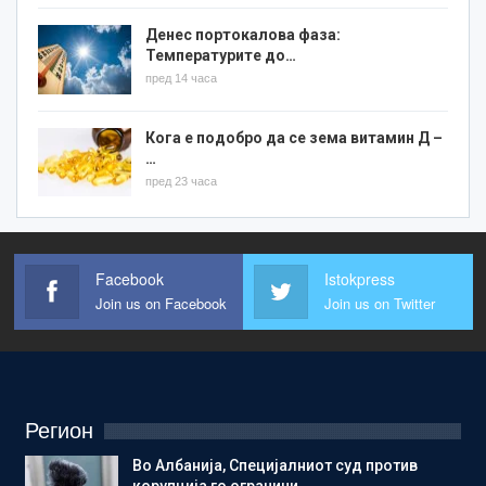
Денес портокалова фаза:
Температурите до…
пред 14 часа
Кога е подобро да се зема витамин Д –
…
пред 23 часа
Facebook
Istokpress
Join us on Facebook
Join us on Twitter
Регион
Во Албанија, Специјалниот суд против
корупција го ограничи…