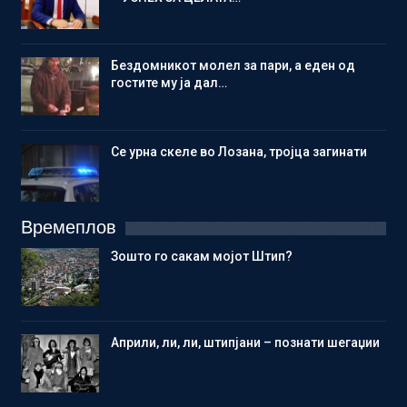
Бездомникот молел за пари, а еден од
гостите му ја дал…
Се урна скеле во Лозана, тројца загинати
Времеплов
Зошто го сакам мојот Штип?
Aприли, ли, ли, штипјани – познати шегаџии