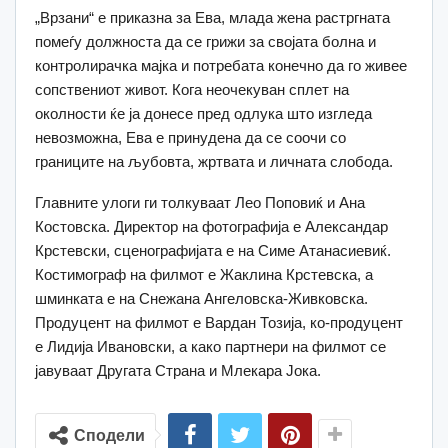
„Врзани“ е приказна за Ева, млада жена растргната
помеѓу должноста да се грижи за својата болна и
контролирачка мајка и потребата конечно да го живее
сопствениот живот. Кога неочекуван сплет на
околности ќе ја донесе пред одлука што изгледа
невозможна, Ева е принудена да се соочи со
границите на љубовта, жртвата и личната слобода.
Главните улоги ги толкуваат Лео Поповиќ и Ана
Костовска. Директор на фотографија е Александар
Крстевски, сценографијата е на Симе Атанасиевиќ.
Костимограф на филмот е Жаклина Крстевска, а
шминката е на Снежана Ангеловска-Живковска.
Продуцент на филмот е Вардан Тозија, ко-продуцент
е Лидија Ивановски, а како партнери на филмот се
јавуваат Другата Страна и Млекара Јока.
Сподели