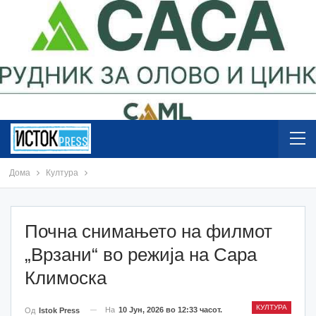
Дома
Култура
Почна снимањето на филмот
„Врзани“ во режија на Сара
Климоска
КУЛТУРА
На
10 Јун, 2026 во 12:33 часот.
Од
Istok Press