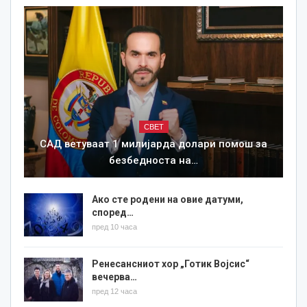
СВЕТ
САД ветуваат 1 милијарда долари помош за
безбедноста на…
Ако сте родени на овие датуми,
според…
пред 10 часа
Ренесансниот хор „Готик Војсис“
вечерва…
пред 12 часа