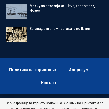
Малку за историја на Штип, градот под
Исарот
Зa младите и гимнастиката во Штип
Политика на користење
Импресум
Контакт
Веб -страницата користи колачиња. Со клик на Прифаќам се
© 2026 - Istok Press. All Rights Reserved.
согласувате со политиката на приватност и колачиња.