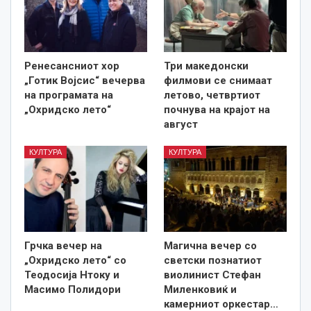
Ренесансниот хор
Три македонски
„Готик Војсис“ вечерва
филмови се снимаат
на програмата на
летово, четвртиот
„Охридско лето“
почнува на крајот на
август
КУЛТУРА
КУЛТУРА
Грчка вечер на
Магична вечер со
„Охридско лето“ со
светски познатиот
Теодосија Нтоку и
виолинист Стефан
Масимо Полидори
Миленковиќ и
камерниот оркестар…