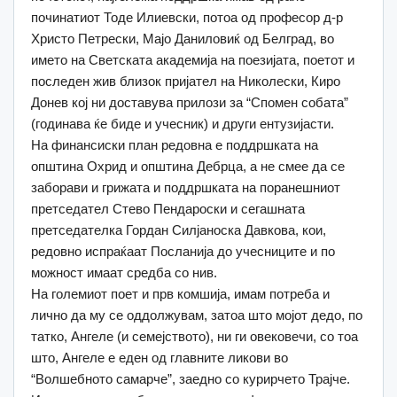
починатиот Тоде Илиевски, потоа од професор д-р
Христо Петрески, Мајо Даниловиќ од Белград, во
името на Светската академија на поезијата, поетот и
последен жив близок пријател на Николески, Киро
Донев кој ни доставува прилози за “Спомен собата”
(годинава ќе биде и учесник) и други ентузијасти.
На финансиски план редовна е поддршката на
општина Охрид и општина Дебрца, а не смее да се
заборави и грижата и поддршката на поранешниот
претседател Стево Пендароски и сегашната
претседателка Гордан Силјаноска Давкова, кои,
редовно испраќаат Посланија до учесниците и по
можност имаат средба со нив.
На големиот поет и прв комшија, имам потреба и
лично да му се оддолжувам, затоа што мојот дедо, по
татко, Ангеле (и семејството), ни ги овековечи, со тоа
што, Ангеле е еден од главните ликови во
“Волшебното самарче”, заедно со курирчето Трајче.