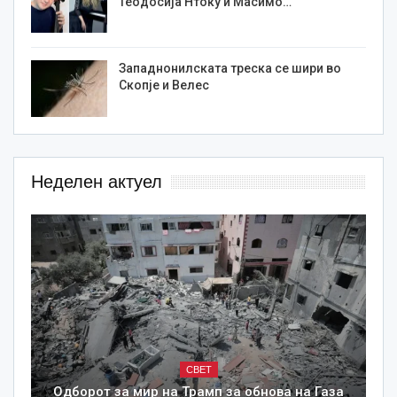
Теодосија Нтоку и Масимо…
Западнонилската треска се шири во
Скопје и Велес
Неделен актуел
СВЕТ
Одборот за мир на Трамп за обнова на Газа