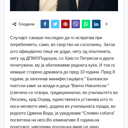
Сподели
Случајот сакаше последен да го испратам при
погребението, само, во својство на соселанец. Затоа
што официјално лице не дојде, ниту од општината,
ниту од ДПМ!!!Подоцна, со Христо Петрески и други
почитувачи, му ја обележавме родната куќа. И тоа го
немаше сторено државата до пред 10 години. Пред 8
години, ја започнав манифестацијата ” Балкански
поетски камп за млади и деца “Ванчо Николески ”
(свечено се отвора, традиционално, во училиштето во
Лескоец, крај Охрид, единствената установа што го
носи неговото име), додека во училишната зграда, во
родното Црвена Вода, ја уредуваме “Спомен собата”
посветена на него.Во изминативе 8 години,на
почетокот, најголема поддршка имав од рано