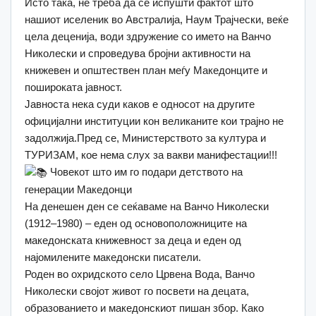
Исто така, не треба да се испушти фактот што
нашиот иселеник во Австралија, Наум Трајчески, веќе
цела деценија, води здружение со името на Ванчо
Николески и спроведува бројни активности на
книжевен и општествен план меѓу Македонците и
пошироката јавност.
Јавноста нека суди каков е односот на другите
официјални институции кон великаните кои трајно не
задолжија.Пред се, Министерството за култура и
ТУРИЗАМ, кое нема слух за вакви манифестации!!!
Човекот што им го подари детството на
генерации Македонци
На денешен ден се сеќаваме на Ванчо Николески
(1912–1980) – еден од основоположниците на
македонската книжевност за деца и еден од
најомилените македонски писатели.
Роден во охридското село Црвена Вода, Ванчо
Николески својот живот го посвети на децата,
образованието и македонскиот пишан збор. Како