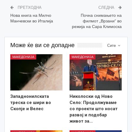
ПРЕТХОДНА
СЛЕДНА
Нова книга на Милчо
Почна снимањето на
Манчевски во Италија
филмот „Врзани“ во
режија на Сара Климоска
Може ќе ви се допадне
Сите
МАКЕДОНИЈА
МАКЕДОНИЈА
Западнонилската
Николоски од Ново
треска се шири во
Село: Продолжуваме
Скопје и Велес
со проекти што носат
развој и подобар
живот за…