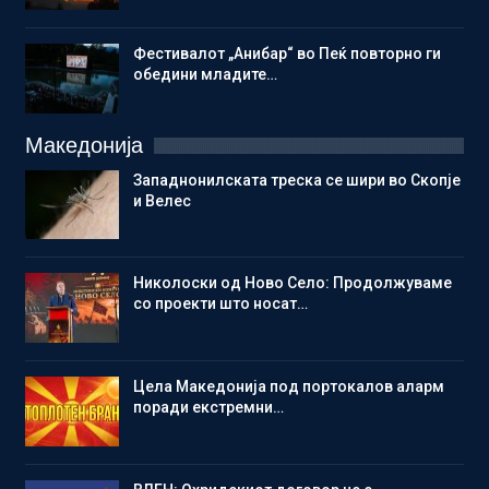
Фестивалот „Анибар“ во Пеќ повторно ги
обедини младите…
Македонија
Западнонилската треска се шири во Скопје
и Велес
Николоски од Ново Село: Продолжуваме
со проекти што носат…
Цела Македонија под портокалов аларм
поради екстремни…