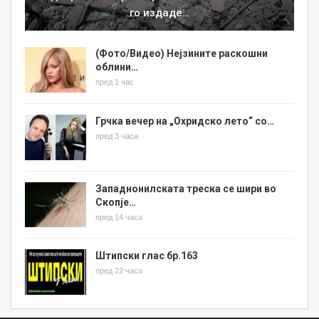
го издаде…
(Фото/Видео) Нејзините раскошни
облини…
пред 1 час
Грчка вечер на „Охридско лето“ со…
пред 3 часа
Западнонилската треска се шири во
Скопје…
пред 14 часа
Штипски глас бр.163
пред 22 часа