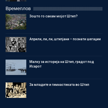
Времеплов
Зошто го сакам мојот Штип?
Aприли, ли, ли, штипјани – познати шегаџии
Малку за историја на Штип, градот под
Исарот
Зa младите и гимнастиката во Штип