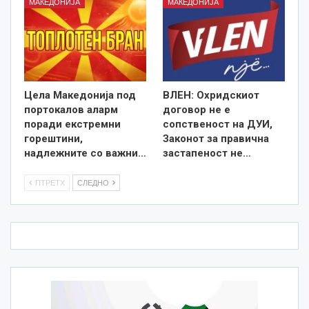
МАКЕДОНИЈА
МАКЕДОНИЈА
Цела Македонија под
ВЛЕН: Охридскиот
портокалов аларм
договор не е
поради екстремни
сопственост на ДУИ,
горештини,
Законот за правична
надлежните со важни…
застапеност не…
ПТРЕТХ
СЛЕДНО