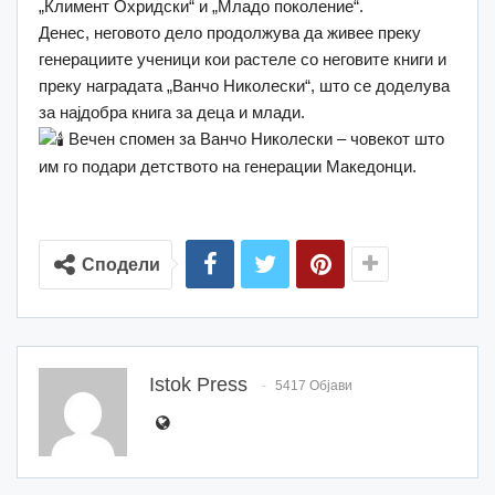
„Климент Охридски“ и „Младо поколение“.
Денес, неговото дело продолжува да живее преку
генерациите ученици кои растеле со неговите книги и
преку наградата „Ванчо Николески“, што се доделува
за најдобра книга за деца и млади.
Вечен спомен за Ванчо Николески – човекот што
им го подари детството на генерации Македонци.
Сподели
Istok Press
5417 Објави