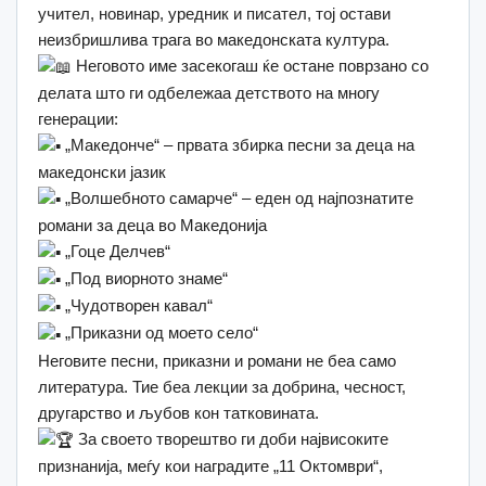
учител, новинар, уредник и писател, тој остави
неизбришлива трага во македонската култура.
Неговото име засекогаш ќе остане поврзано со
делата што ги одбележаа детството на многу
генерации:
„Македонче“ – првата збирка песни за деца на
македонски јазик
„Волшебното самарче“ – еден од најпознатите
романи за деца во Македонија
„Гоце Делчев“
„Под виорното знаме“
„Чудотворен кавал“
„Приказни од моето село“
Неговите песни, приказни и романи не беа само
литература. Тие беа лекции за добрина, чесност,
другарство и љубов кон татковината.
За своето творештво ги доби највисоките
признанија, меѓу кои наградите „11 Октомври“,