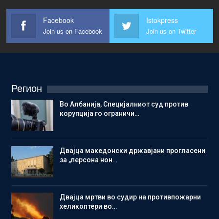
Facebook
Istokpress
Join us on Facebook
Join us on Twitter
Регион
Во Албанија, Специјалниот суд против
корупција го ограничи…
Двајца македонски државјани прогласени
за „персона нон…
Двајца мртви во судир на противпожарни
хеликоптери во…