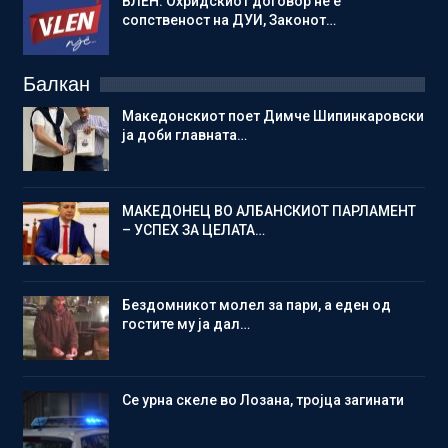
ВЛЕН: Охридскиот договор не е
сопственост на ДУИ, Законот…
Балкан
Македонскиот поет Димче Шипинкаровски
ја доби главната…
МАКЕДОНЕЦ ВО АЛБАНСКИОТ ПАРЛАМЕНТ
– УСПЕХ ЗА ЦЕЛАТА…
Бездомникот молел за пари, а еден од
гостите му ја дал…
Се урна скеле во Лозана, тројца загинати