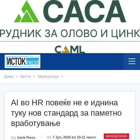
Дома
Вести
Македонија
AI во HR повеќе не е иднина
туку нов стандард за паметно
вработување
МАКЕДОНИЈА
На
7 Јул, 2026 во 15:11 часот.
Од
Istok Press