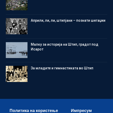
Aприли, ли, ли, штипјани – познати шегаџии
Малку за историја на Штип, градот под
Исарот
Зa младите и гимнастиката во Штип
Политика на користење
Импресум