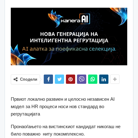
Сподели
Првиот локално развиен и целосно независен AI
модел за HR процеси носи нов стандард во
регрутацијата
Пронаоѓањето на вистинскиот кандидат никогаш не
било поважно ниту покомплексно.