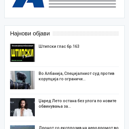
Најнови објави
Штипски глас бр.163
Во Албанија, Специјалниот суд против
корупција го ограничи…
Џаред Лето остана без улога по новите
обвинувања за…
Дронот со експлозив на аеродромот во