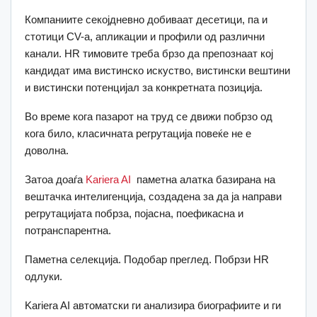
Компаниите секојдневно добиваат десетици, па и
стотици CV-а, апликации и профили од различни
канали. HR тимовите треба брзо да препознаат кој
кандидат има вистинско искуство, вистински вештини
и вистински потенцијал за конкретната позиција.
Во време кога пазарот на труд се движи побрзо од
кога било, класичната регрутација повеќе не е
доволна.
Затоа доаѓа
Kariera AI
паметна алатка базирана на
вештачка интелигенција, создадена за да ја направи
регрутацијата побрза, појасна, поефикасна и
потранспарентна.
Паметна селекција. Подобар преглед. Побрзи HR
одлуки.
Kariera AI автоматски ги анализира биографиите и ги