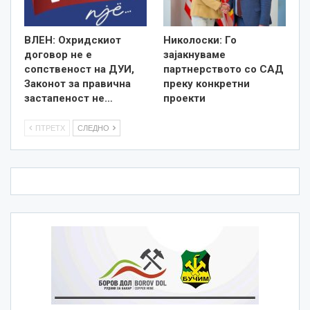
ВЛЕН: Охридскиот
Николоски: Го
договор не е
зајакнуваме
сопственост на ДУИ,
партнерството со САД
Законот за правична
преку конкретни
застапеност не…
проекти
ПТРЕТХ
СЛЕДНО