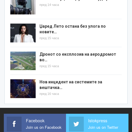
пред 14 часа
Џаред Лето остана без улога по
новите…
пред 15 часа
Дронот со експлозив на аеродромот
во…
пред 15 часа
Нов инцидент на системите за
вештачка…
пред 16 часа
Facebook
Istokpress
Join us on Facebook
Join us on Twitter