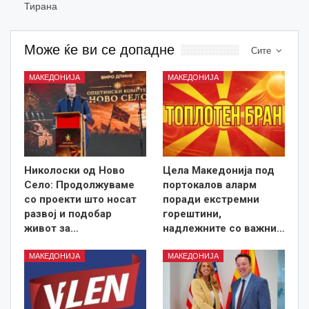
Тирана
Може ќе ви се допадне
Сите
МАКЕДОНИЈА
МАКЕДОНИЈА
Николоски од Ново
Цела Македонија под
Село: Продолжуваме
портокалов аларм
со проекти што носат
поради екстремни
развој и подобар
горештини,
живот за…
надлежните со важни…
МАКЕДОНИЈА
МАКЕДОНИЈА