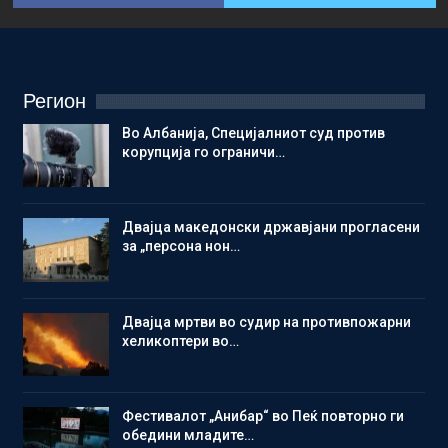
Регион
Во Албанија, Специјалниот суд против
корупција го ограничи…
Двајца македонски државјани прогласени
за „персона нон…
Двајца мртви во судир на противпожарни
хеликоптери во…
Фестивалот „Анибар“ во Пеќ повторно ги
обедини младите…