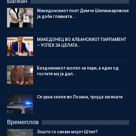
Балкан
Македонскиот поет Димче Шипинкаровски
ја доби главната…
МАКЕДОНЕЦ ВО АЛБАНСКИОТ ПАРЛАМЕНТ
– УСПЕХ ЗА ЦЕЛАТА…
Бездомникот молел за пари, а еден од
гостите му ја дал…
Се урна скеле во Лозана, тројца загинати
Времеплов
Зошто го сакам мојот Штип?