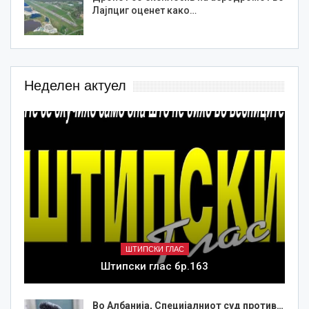
Лајпциг оценет како…
Неделен актуел
ШТИПСКИ ГЛАС
Штипски глас бр.163
Во Албанија, Специјалниот суд против…