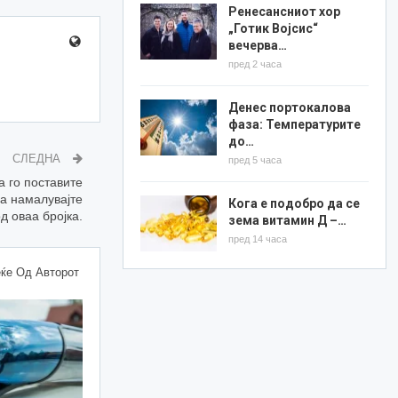
Ренесансниот хор
„Готик Војсис“
вечерва…
пред 2 часа
Денес портокалова
фаза: Температурите
до…
СЛЕДНА
пред 5 часа
а го поставите
а намалувајте
Кога е подобро да се
д оваа бројка.
зема витамин Д –…
пред 14 часа
ќе Од Авторот