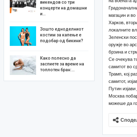
на воената а
викендов со три
Градоначални
концерти на домашни
и…
магацин и во
Харков, втор
Зошто едноделниот
локалните вл
костим за капење е
Зеленски пос
подобар од бикини?
оружје во ар
брзина и стр
Како полесно да
Се очекува т
заспиете за време на
самитот во с
топлотен бран:…
Трамп, кој р
самитот, изј
Путин изјави 
Москва побара
можеше да го
Споде