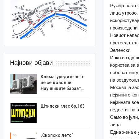
Русија повто
лица утрово,
искористувај
произведени 
Новиот напад
претседател 
Зеленски.
Иако воздушн
Најнови објави
користеа за 
соборат ниту
Клима-уредите веќе
на воздухопл
не се доволни:
Москва ја за
Научниците бараат…
нејзините ко
нејзината во
Штипски глас бр.163
недостиг на г
Само во јули,
лица.
Една жена е 
„Скопско лето“