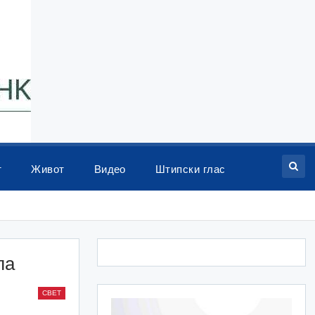
т
Живот
Видео
Штипски глас
ла
СВЕТ