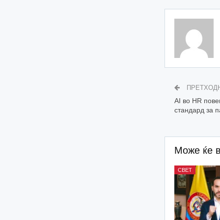
ПРЕТХОД
AI во HR пове
стандард за 
Може ќе 
СВЕТ