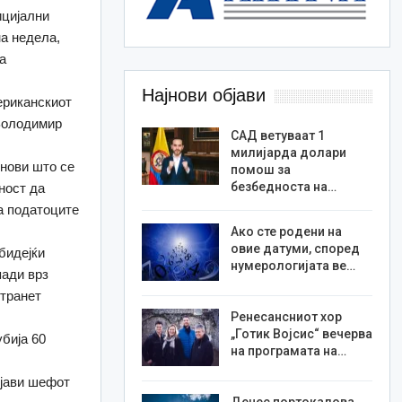
ицијални
на недела,
а
Најнови објави
ериканскиот
 Володимир
САД ветуваат 1
милијарда долари
онови што се
помош за
безбедноста на…
ност да
аа податоците
Ако сте родени на
овие датуми, според
бидејќи
нумерологијата ве…
пади врз
странет
Ренесансниот хор
„Готик Војсис“ вечерва
убија 60
на програмата на…
зјави шефот
Денес портокалова