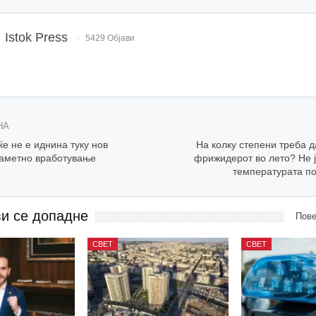
Istok Press
5429 Објави
НА
ќе не е иднина туку нов
На колку степени треба д
паметно вработување
фрижидерот во лето? Не ј
температурата по
ви се допадне
Пове
СВЕТ
СВЕТ