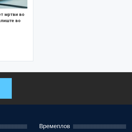
ет мртви во
илиште во
Времеплов