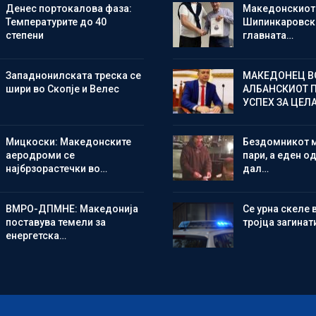
Денес портокалова фаза:
Македонскиот
Температурите до 40
Шипинкаровски
степени
главната…
Западнонилската треска се
МАКЕДОНЕЦ В
шири во Скопје и Велес
АЛБАНСКИОТ 
УСПЕХ ЗА ЦЕЛ
Мицкоски: Македонските
Бездомникот 
аеродроми се
пари, а еден од
најбрзорастечки во…
дал…
ВМРО-ДПМНЕ: Македонија
Се урна скеле 
поставува темели за
тројца загинат
енергетска…