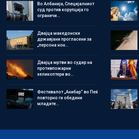
Во Албанија, Специјалниот
суд против корупција го
ограничи…
Двајца македонски
државјани прогласени за
„персона нон…
Двајца мртви во судир на
противпожарни
хеликоптери во…
Фестивалот „Анибар“ во Пеќ
повторно ги обедини
младите…