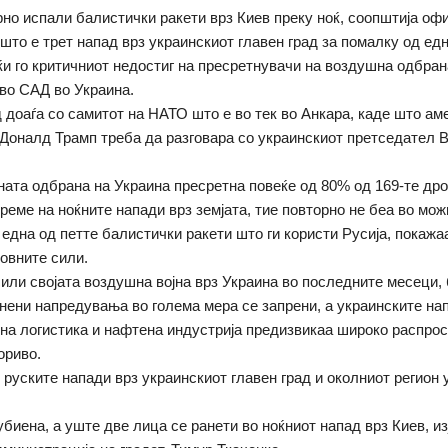
рно испали балистички ракети врз Киев преку ноќ, соопштија оф
 што е трет напад врз украинскиот главен град за помалку од ед
ќи го критичниот недостиг на пресретнувачи на воздушна одбран
во САД во Украина.
 доаѓа со самитот на НАТО што е во тек во Анкара, каде што ам
Доналд Трамп треба да разговара со украинскиот претседател
ата одбрана на Украина пресретна повеќе од 80% од 169-те др
време на ноќните напади врз земјата, тие повторно не беа во мож
 една од петте балистички ракети што ги користи Русија, покаж
овните сили.
сили својата воздушна војна врз Украина во последните месеци, 
пнени напредувања во голема мера се запрени, а украинските на
ена логистика и нафтена индустрија предизвикаа широко распро
ориво.
 руските напади врз украинскиот главен град и околниот регион 
убиена, а уште две лица се ранети во ноќниот напад врз Киев, и