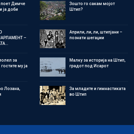
 поет Димче
Зошто го сакам мојот
 ја доби
Штип?
О
Aприли, ли, ли, штипјани –
ПАРЛАМЕНТ –
познати шегаџии
АТА…
молел за
Малку за историја на Штип,
 гостите му ја
градот под Исарот
во Лозана,
Зa младите и гимнастиката
и
во Штип