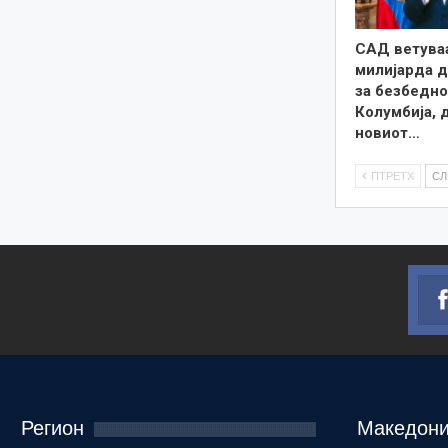
САД ветува
милијарда 
за безбедно
Колумбија, 
новиот…
ПТРЕТХ
С
Регион
Македони