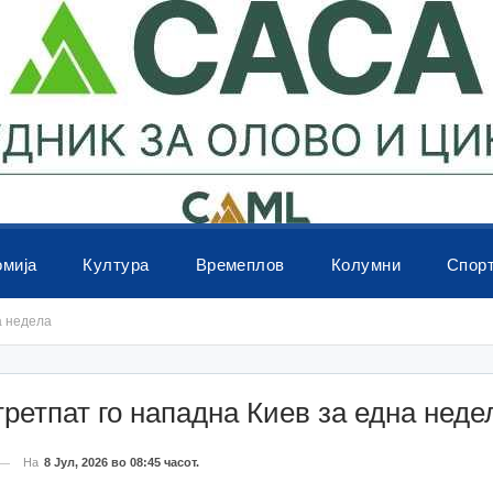
омија
Култура
Времеплов
Колумни
Спор
а недела
третпат го нападна Киев за една неде
На
8 Јул, 2026 во 08:45 часот.