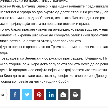
дминистрација на градот, Тимур Ткаченко.
кот на Киев, Виталиј Кличко, изјави дека нападите предизвикал
 нестанбена зграда во два округа од двете страни на реката Днеп
иот по големина град во Украина, исто така бил нападнат со раке
асти, пријавувајќи штета на приватни домови и црква.
тојано барал пресретнувачи од американско производство – ед
сеналот на Украина што може да соборува балистички проектили,
мната патека на летот ги отежнуваат запирањето.
ој да го покрене прашањето со Трамп за време на нивниот состан
реда.
азговараше и со Зеленски и со рускиот претседател Владимир Пу
ави во вторник во Анкара дека верува оти војната може да се реш
дека ќе продолжи со својата војна и покрај растечките тешкотии 
 Киев да го отстапи остатокот од својот источен регион Донецк,
 освои во повеќе од четири години борби.
ли