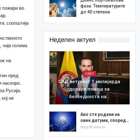
фаза: Температурите
е пожари во
до 40 степени
ар.
ти, соопштија
инственото
Неделен актуел
 чија голема
ок на
СВЕТ
тин пред
САД ветуваат 1 милијарда
и наскоро.
долари помош за
за Русија.
безбедноста на…
 кој не
Ако сте родени на
овие датуми, според…
пред 58 минути