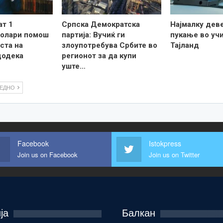
ат 1
Српска Демократска
Најмалку дев
долари помош
партија: Вучиќ ги
пукање во уч
ста на
злоупотребува Србите во
Тајланд
додека
регионот за да купи
уште…
ЛЕДНО
Facebook
Istokpress
Join us on Facebook
Join us on Twitter
ја
Балкан