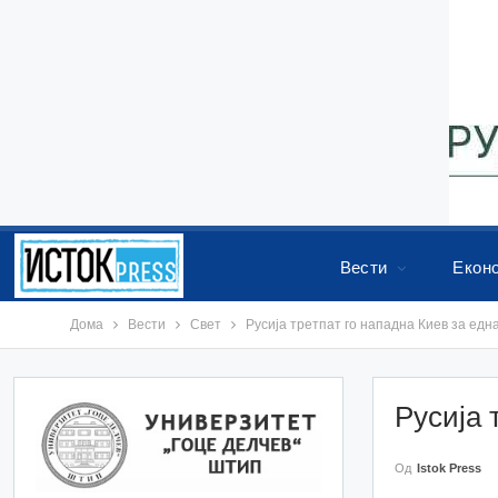
Вести
Екон
Дома
Вести
Свет
Русија третпат го нападна Киев за едн
Русија 
Од
Istok Press