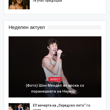
ги учат предоцна
Неделен актуел
ЖИВОТ
(Фото) Шон Мендес во врска со
поранешната на Нејмар:…
ЕУ вечерта на „Охридско лето“ го