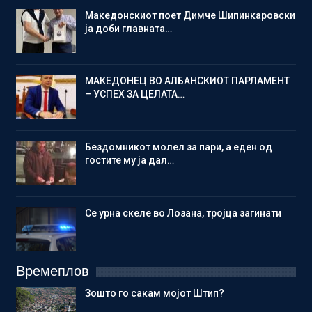
Македонскиот поет Димче Шипинкаровски
ја доби главната…
МАКЕДОНЕЦ ВО АЛБАНСКИОТ ПАРЛАМЕНТ
– УСПЕХ ЗА ЦЕЛАТА…
Бездомникот молел за пари, а еден од
гостите му ја дал…
Се урна скеле во Лозана, тројца загинати
Времеплов
Зошто го сакам мојот Штип?