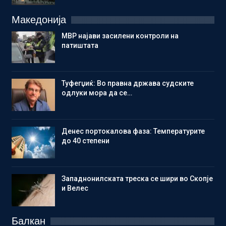
Македонија
МВР најави засилени контроли на
патиштата
Туфегџиќ: Во правна држава судските
одлуки мора да се…
Денес портокалова фаза: Температурите
до 40 степени
Западнонилската треска се шири во Скопје
и Велес
Балкан