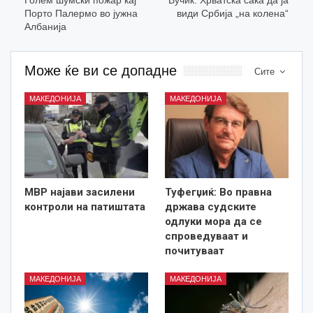
Порто Палермо во јужна
види Србија „на колена“
Албанија
Може ќе ви се допадне
Сите
МАКЕДОНИЈА
МАКЕДОНИЈА
МВР најави засилени
Туфегџиќ: Во правна
контроли на патиштата
држава судските
одлуки мора да се
спроведуваат и
почитуваат
МАКЕДОНИЈА
МАКЕДОНИЈА