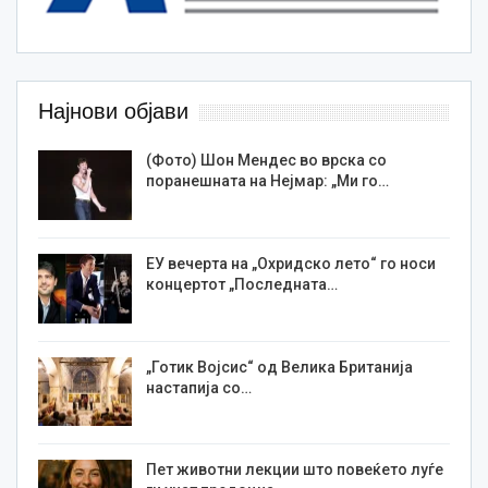
Најнови објави
(Фото) Шон Мендес во врска со
поранешната на Нејмар: „Ми го…
ЕУ вечерта на „Охридско лето“ го носи
концертот „Последната…
„Готик Војсис“ од Велика Британија
настапија со…
Пет животни лекции што повеќето луѓе