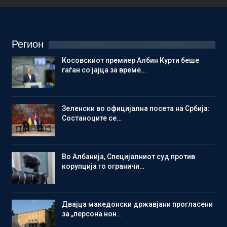
Регион
Косовскиот премиер Албин Курти беше
гаѓан со јајца за време…
Зеленски во официјална посета на Србија:
Состаноците се…
Во Албанија, Специјалниот суд против
корупција го ограничи…
Двајца македонски државјани прогласени
за „персона нон…