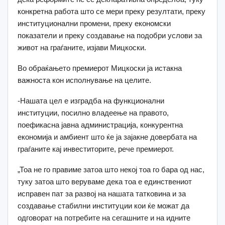
конкретна работа што се мери преку резултати, преку
институционални промени, преку економски
показатели и преку создавање на подобри услови за
живот на граѓаните, изјави Мицкоски.
Во обраќањето премиерот Мицкоски ја истакна
важноста кон исполнување на целите.
-Нашата цел е изградба на функционални
институции, посилно владеење на правото,
поефикасна јавна администрација, конкурентна
економија и амбиент што ќе ја зајакне довербата на
граѓаните кај инвеститорите, рече премиерот.
„Тоа не го правиме затоа што некој тоа го бара од нас,
туку затоа што веруваме дека тоа е единствениот
исправен пат за развој на нашата татковина и за
создавање стабилни институции кои ќе можат да
одговорат на потребите на сегашните и на идните