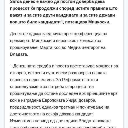
Затоа денес е важно да постои доверба дека
процесот ќе продолжи според истите правила што
важат и за сите други кандидати и за сите држави
коишто биле кандидати“, потенцира Мицкоски.
Денес се одржа заедничка прес-конференција на
премиерот Мицкоски и европскиот комесар за
проширување, Марта Кос во Медиа центарот на
Владата.
– Денешната средба и посета претставува можност за
отворен, искрен и суштински разговор за нашата
европска перспектива. За Реформите што ги
спроведуваме и за потребата процесот на
прошитување да остане доследен врз принципите врз
кои е изградена Европската Унија, доверба,
предвидливост, еднаков третман и почитување на
достоинството на секоја држава кандидат.
Изминатиов период од две години Владата покажа
дека реформите не се декларативна определба, туку