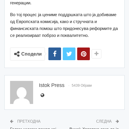
генерации.
Во тој процес ја цениме поддршката што ја добиваме
од Европската комисија, како и стручната и
финансиската помош што придонесува реформите да
се реализираат побрзо и поквалитетно.
Сподели
Istok Press
5439 Објави
ПРЕТХОДНА
СЛЕДНА
Голем шумски пожар кај
Вучиќ: Хрватска сака да ја