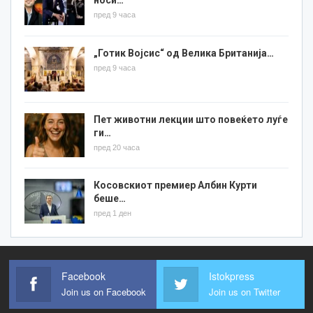
носи…
пред 9 часа
„Готик Војсис“ од Велика Британија…
пред 9 часа
Пет животни лекции што повеќето луѓе
ги…
пред 20 часа
Косовскиот премиер Албин Курти
беше…
пред 1 ден
Facebook
Istokpress
Join us on Facebook
Join us on Twitter