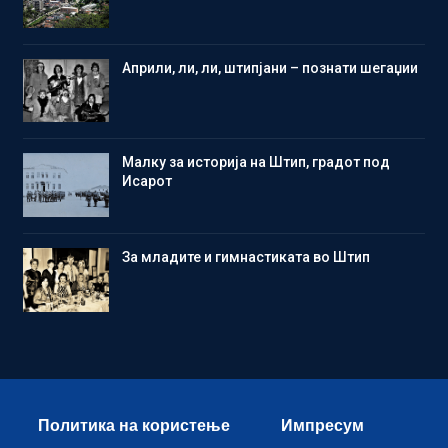
Aприли, ли, ли, штипјани – познати шегаџии
Малку за историја на Штип, градот под
Исарот
Зa младите и гимнастиката во Штип
Политика на користење
Импресум