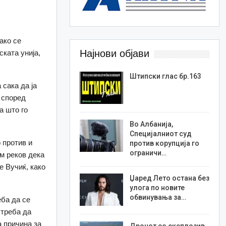
ако се
Најнови објави
ката унија,
Штипски глас бр.163
 сака да ја
 според
а што го
Во Албанија,
Специјалниот суд
 против и
против корупција го
ограничи…
Им реков дека
е Вучиќ, како
Џаред Лето остана без
улога по новите
обвинувања за…
еба да се
 треба да
а причина за
Дронот со експлозив