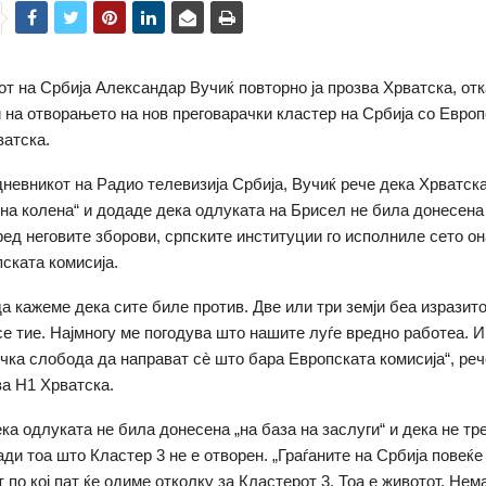
т на Србија Александар Вучиќ повторно ја прозва Хрватска, отк
 на отворањето на нов преговарачки кластер на Србија со Европс
ватска.
дневникот на Радио телевизија Србија, Вучиќ рече дека Хрватска
„на колена“ и додаде дека одлуката на Брисел не била донесена
ред неговите зборови, српските институции го исполниле сето он
ската комисија.
а кажеме дека сите биле против. Две или три земји беа изразито
се тие. Најмногу ме погодува што нашите луѓе вредно работеа. 
чка слобода да направат сè што бара Европската комисија“, реч
а Н1 Хрватска.
ека одлуката не била донесена „на база на заслуги“ и дека не тр
ади тоа што Кластер 3 не е отворен. „Граѓаните на Србија повеќе
 по кој пат ќе одиме отколку за Кластерот 3. Тоа е животот. Нем