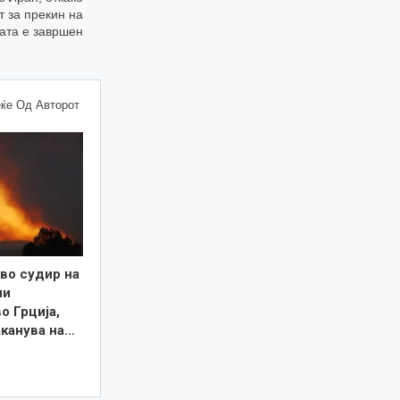
т за прекин на
ната е завршен
ќе Од Авторот
во судир на
ни
о Грција,
аканува на…