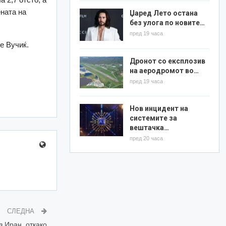
ната на
Џаред Лето остана
без улога по новите…
пред 19 часа
е Вучиќ.
Дронот со експлозив
на аеродромот во…
пред 19 часа
Нов инцидент на
системите за
вештачка…
пред 20 часа
СЛЕДНА
 Иран, откако