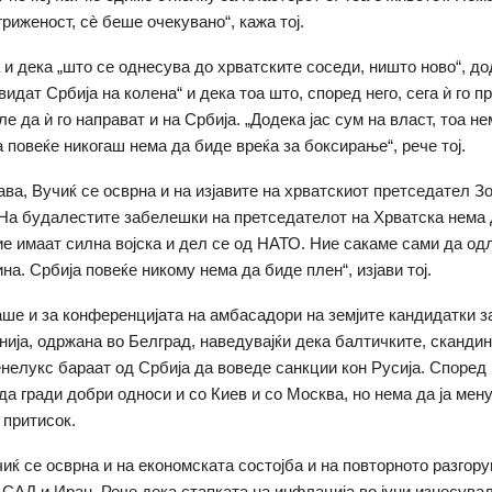
риженост, сè беше очекувано“, кажа тој.
 и дека „што се однесува до хрватските соседи, ништо ново“, до
 видат Србија на колена“ и дека тоа што, според него, сега ѝ го п
ле да ѝ го направат и на Србија. „Додека јас сум на власт, тоа не
а повеќе никогаш нема да биде вреќа за боксирање“, рече тој.
јава, Вучиќ се осврна и на изјавите на хрватскиот претседател З
На будалестите забелешки на претседателот на Хрватска нема 
ие имаат силна војска и дел се од НАТО. Ние сакаме сами да од
на. Србија повеќе никому нема да биде плен“, изјави тој.
аше и за конференцијата на амбасадори на земјите кандидатки з
нија, одржана во Белград, наведувајќи дека балтичките, сканди
енелукс бараат од Србија да воведе санкции кон Русија. Според 
да гради добри односи и со Киев и со Москва, но нема да ја мену
 притисок.
учиќ се осврна и на економската состојба и на повторното разгор
 САД и Иран. Рече дека стапката на инфлација во јуни изнесувала