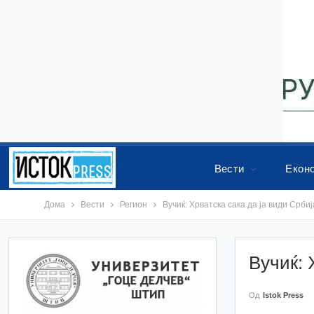
Вести
Екон
Дома
Вести
Регион
Вучиќ: Хрватска сака да ја види Србиј
Вучиќ: 
Од
Istok Press