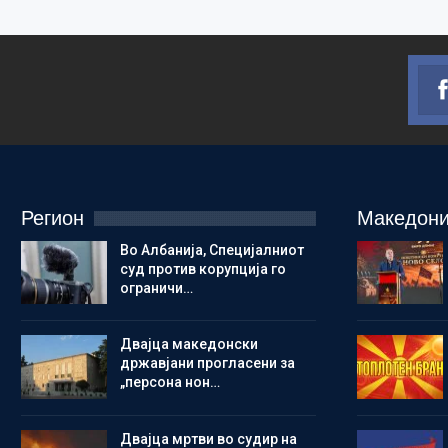
Регион
Македони
Во Албанија, Специјалниот
суд против корупција го
ограничи…
Двајца македонски
државјани прогласени за
„персона нон…
Двајца мртви во судир на