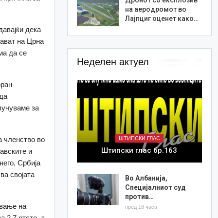
на аеродромот во
Лајпциг оценет како…
давајќи дека
рават на Црна
ма да се
Неделен актуел
оран
да
лучуваме за
а членство во
ШТИПСКИ ГЛАС
Штипски глас бр.163
навските и
него, Србија
ва својата
Во Албанија,
Специјалниот суд
против…
ување на
пред 18 часа
 2,7 отсто, а