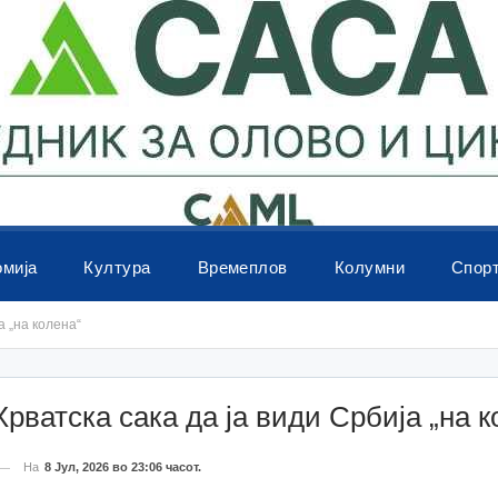
омија
Култура
Времеплов
Колумни
Спор
а „на колена“
Хрватска сака да ја види Србија „на к
На
8 Јул, 2026 во 23:06 часот.