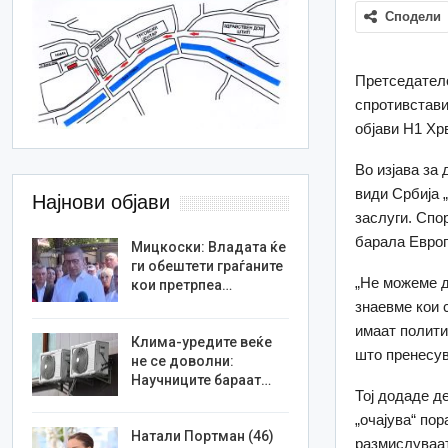
Сподели
Претседатело
спротивстави
објави Н1 Хр
Во изјава за 
види Србија 
Најнови објави
заслуги. Спо
барала Европ
Мицкоски: Владата ќе
ги обештети граѓаните
„Не можеме д
кои претрпеа…
знаевме кои 
имаат полити
Клима-уредите веќе
што пренесув
не се доволни:
Научниците бараат…
Тој додаде д
„очајува“ пор
Натали Портман (46)
размислуваат