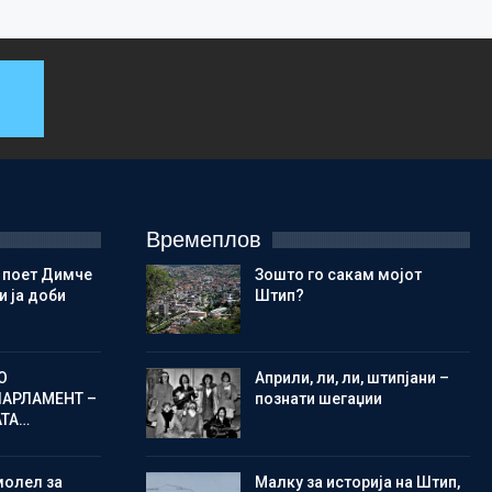
Времеплов
 поет Димче
Зошто го сакам мојот
 ја доби
Штип?
О
Aприли, ли, ли, штипјани –
ПАРЛАМЕНТ –
познати шегаџии
АТА…
молел за
Малку за историја на Штип,