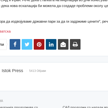
 дека нова ескалација би можела да создаде проблеми околу це
ора да издвојуваме државни пари за да ги задржиме цените“, реч
ватска
ли
Istok Press
5413 Објави
НА
кедонија продолжува со
САД продолжи со напади врз