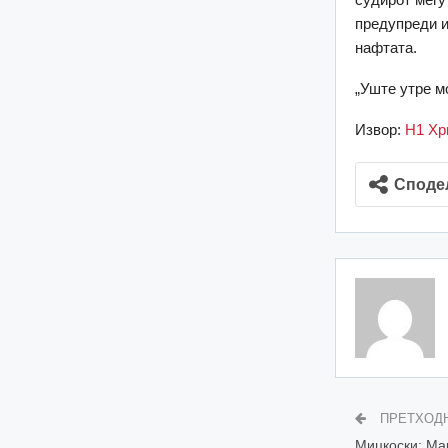
предупреди и
нафтата.
„Уште утре м
Извор:
Н1 Хр
Споде
ПРЕТХОД
Мицкоски: Ма