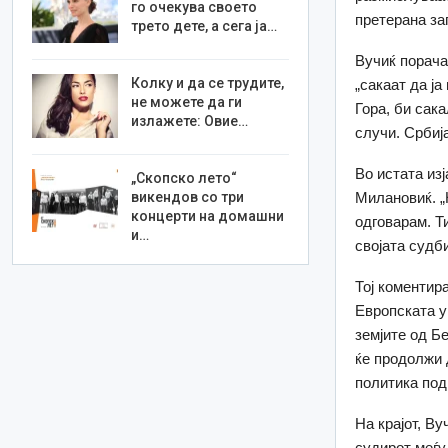
го очекува своето
претерана заг
трето дете, а сега ја…
Вучиќ порача
Колку и да се трудите,
„сакаат да ја
не можете да ги
Гора, би сака
излажете: Овие…
случи. Србиј
Во истата из
„Скопско лето“
викендов со три
Милановиќ. „
концерти на домашни
одговарам. Т
и…
својата судби
Тој коментир
Европската у
земјите од Б
ќе продолжи 
политика под
На крајот, В
судирот меѓу