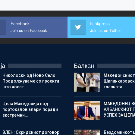
Facebook
Istokpress
Join us on Facebook
Join us on Twitter
ја
Балкан
Николоски од Ново Село:
Македонскиот
Продолжуваме со проекти
Шипинкаровски
што носат…
главната…
Цела Македонија под
МАКЕДОНЕЦ В
портокалов аларм поради
АЛБАНСКИОТ 
екстремни…
УСПЕХ ЗА ЦЕЛ
ВЛЕН: Охридскиот договор
Бездомникот 