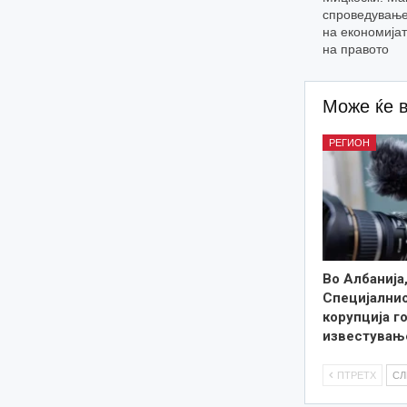
спроведување
на економијат
на правото
Може ќе 
РЕГИОН
Во Албанија
Специјалнио
корупција г
известувањ
ПТРЕТХ
С