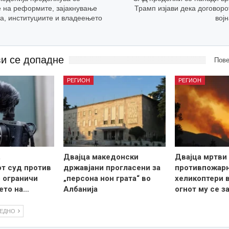
 на реформите, зајакнување
Трамп изјави дека договоро
а, институциите и владеењето
вој
ви се допадне
Пове
РЕГИОН
РЕГИОН
,
Двајца македонски
Двајца мртви 
т суд против
државјани прогласени за
противпожар
о ограничи
„персона нон грата“ во
хеликоптери в
ето на…
Албанија
огнот му се з
ЛЕДНО