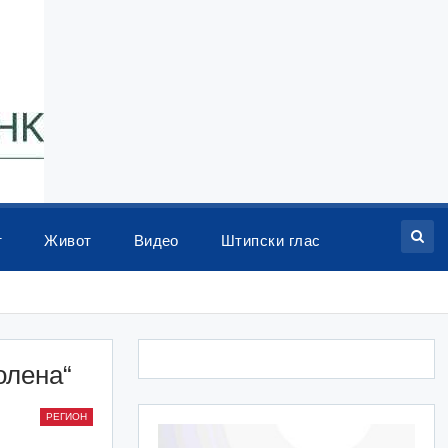
т
Живот
Видео
Штипски глас
олена“
РЕГИОН