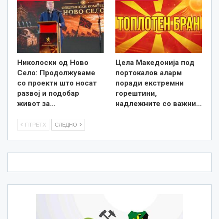
Николоски од Ново
Цела Македонија под
Село: Продолжуваме
портокалов аларм
со проекти што носат
поради екстремни
развој и подобар
горештини,
живот за…
надлежните со важни…
ПТРЕТХ
СЛЕДНО