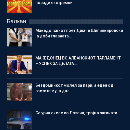
поради екстремни…
Балкан
Македонскиот поет Димче Шипинкаровски
ја доби главната…
МАКЕДОНЕЦ ВО АЛБАНСКИОТ ПАРЛАМЕНТ
– УСПЕХ ЗА ЦЕЛАТА…
Бездомникот молел за пари, а еден од
гостите му ја дал…
Се урна скеле во Лозана, тројца загинати