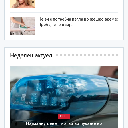
Не ви е потребна пегла во жешко време:
Пробајте го овој…
Неделен актуел
СВЕТ
Најмалку девет мртви во пукање во