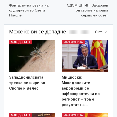
Фантастична ревија на
СДСМ ШТИП: Захариев
олдтајмери во Свети
од своите направи
Николе
сервилен совет
Може ќе ви се допадне
Сите
МАКЕДОНИЈА
МАКЕДОНИЈА
Западнонилската
Мицкоски:
треска се шири во
Македонските
Скопје и Велес
аеродроми се
најбрзорастечки во
регионот – тоа е
резултат на…
МАКЕДОНИЈА
МАКЕДОНИЈА