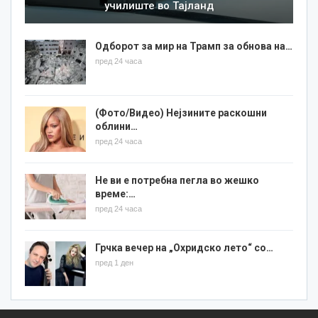
училиште во Тајланд
Одборот за мир на Трамп за обнова на…
пред 24 часа
(Фото/Видео) Нејзините раскошни
облини…
пред 24 часа
Не ви е потребна пегла во жешко
време:…
пред 24 часа
Грчка вечер на „Охридско лето“ со…
пред 1 ден