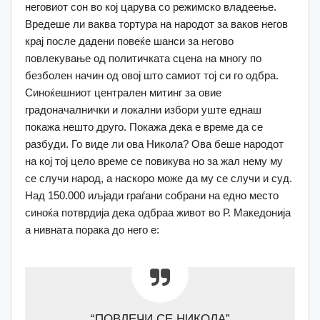
неговиот сон во кој царува со режимско владеење.
Вредеше ли ваква тортура на народот за ваков негов
крај после дадени повеќе шанси за негово
повлекување од политичката сцена на многу по
безболен начин од овој што самиот тој си го одбра.
Синоќешниот централен митинг за овие
градоначалнички и локални избори уште еднаш
покажа нешто друго. Покажа дека е време да се
разбуди. Го виде ли ова Никола? Ова беше народот
на кој тој цело време се повикува но за жал нему му
се случи народ, а наскоро може да му се случи и суд.
Над 150.000 иљјади граѓани собрани на едно место
синоќа потврдија дека одбраа живот во Р. Македонија
а нивната порака до него е:
“ПОВЛЕЧИ СЕ НИКОЛА”