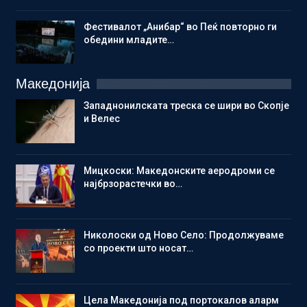
Фестивалот „Анибар“ во Пеќ повторно ги
обедини младите…
Македонија
Западнонилската треска се шири во Скопје
и Велес
Мицкоски: Македонските аеродроми се
најбрзорастечки во…
Николоски од Ново Село: Продолжуваме
со проекти што носат…
Цела Македонија под портокалов аларм