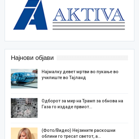
Најнови објави
Најмалку девет мртви во пукање во
училиште во Тајланд
Одборот за мир на Трамп за обнова на
Газа го издаде првиот…
(Фото/Видео) Нејзините раскошни
облини го тресат светот, а…