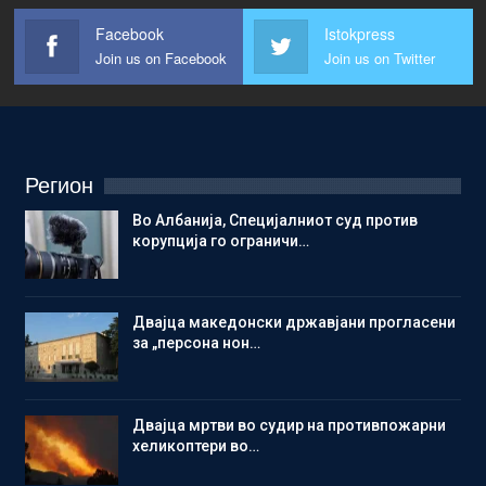
Facebook
Istokpress
Join us on Facebook
Join us on Twitter
Регион
Во Албанија, Специјалниот суд против
корупција го ограничи…
Двајца македонски државјани прогласени
за „персона нон…
Двајца мртви во судир на противпожарни
хеликоптери во…