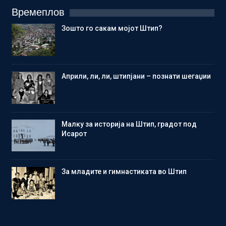
Времеплов
Зошто го сакам мојот Штип?
Aприли, ли, ли, штипјани – познати шегаџии
Малку за историја на Штип, градот под
Исарот
Зa младите и гимнастиката во Штип