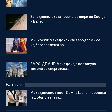
Западнонилската треска се шири во Скопје
и Велес
Мицкоски: Македонските аеродроми се
најбрзорастечки во…
ВМРО-ДПМНЕ: Македонија поставува
темели за енергетска…
Балкан
Македонскиот поет Димче Шипинкаровски
ја доби главната…