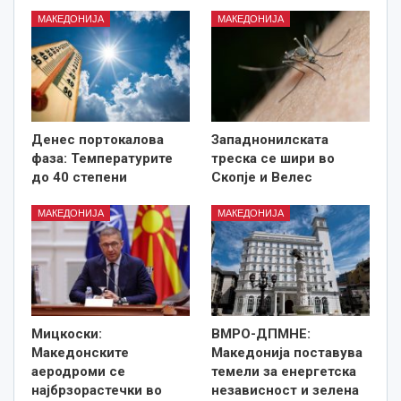
МАКЕДОНИЈА
МАКЕДОНИЈА
Денес портокалова
Западнонилската
фаза: Температурите
треска се шири во
до 40 степени
Скопје и Велес
МАКЕДОНИЈА
МАКЕДОНИЈА
Мицкоски:
ВМРО-ДПМНЕ:
Македонските
Македонија поставува
аеродроми се
темели за енергетска
најбрзорастечки во
независност и зелена