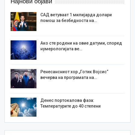
Најнови објави
САД ветуваат 1 милијарда долари
помош за безбедноста на…
Ако сте родени на овие датуми, според
нумерологијата ве…
Ренесансниот хор „Готик Војсис“
вечерва на програмата на…
Денес портокалова фаза:
Температурите до 40 степени