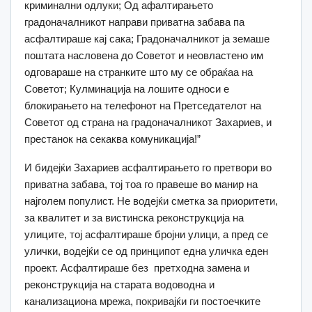
криминални одлуки; Од афалтирањето
градоначалникот направи приватна забава па
асфалтираше кај сака; Градоначалникот ја земаше
поштата насловена до Советот и неовластено им
одговараше на странките што му се обраќаа на
Советот; Кулминација на лошите односи е
блокирањето на телефонот на Претседателот на
Советот од страна на градоначалникот Захариев, и
престанок на секаква комуникација!”
И бидејќи Захариев асфалтирањето го претвори во
приватна забава, тој тоа го правеше во манир на
најголем популист. Не водејќи сметка за приоритети,
за квалитет и за вистинска реконструкција на
улиците, тој асфалтираше бројни улици, а пред се
улички, водејќи се од принципот една уличка еден
проект. Асфалтираше без претходна замена и
реконструкција на старата водоводна и
канализациона мрежа, покривајќи ги постоечките