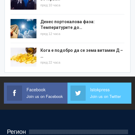
пред 10 часа
Денес портокалова фаза:
Температурите до…
пред 12 часа
Кога е подобро да се зема витамин Д –
…
пред 22 часа
Facebook
Istokpress
Join us on Facebook
Join us on Twitter
Регион