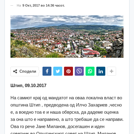
На
9 Окт, 2017 во 14:36 часот.
Сподели
Штип, 09.10.2017
На самиот крај од мандатот на оваа локална власт во
општина Штип , предводена од Илчо Захариев ,чесно
е, а воедно тоа е и наша обврска, да дадеме оценка
за она што е направено, а што требаше да се направи.
Ова го рече Јане Миланов, досегашен и иден
советник во Општинскиот совет на Штип. Миланов