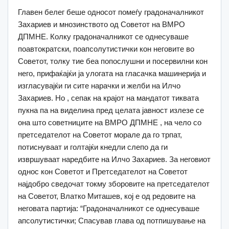
Главен белег беше односот помеѓу градоначалникот
Захариев и мнозинството од Советот на ВМРО
ДПМНЕ. Колку градоначалникот се однесуваше
поавтократски, поапсолутистички кон неговите во
Советот, толку тие беа попослушни и посервилни кон
него, прифаќајќи ја улогата на гласачка машинерија и
изгласувајќи ги сите нарачки и желби на Илчо
Захариев. Но , сепак на крајот на мандатот тиквата
пукна па на виделина пред целата јавност излезе се
она што советниците на ВМРО ДПМНЕ , на чело со
претседателот на Советот морале да го трпат,
потиснуваат и голтајќи кнедли слепо да ги
извршуваат наредбите на Илчо Захариев. За неговиот
однос кон Советот и Претседателот на Советот
најдобро сведочат токму зборовите на претседателот
на Советот, Влатко Миташев, кој е од редовите на
неговата партија: “Градоначалникот се однесуваше
апсолутистички; Спасував глава од потпишување на