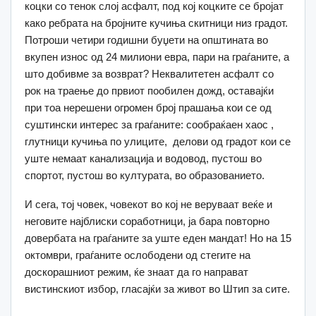
коцки со тенок слој асфалт, под кој коцките се бројат
како ребрата на бројните кучиња скитници низ градот.
Потроши четири годишни буџети на општината во
вкупен износ од 24 милиони евра, пари на граѓаните, а
што добивме за возврат? Неквалитетен асфалт со
рок на траење до првиот пообилен дожд, оставајќи
при тоа нерешени огромен број прашања кои се од
суштински интерес за граѓаните: сообраќаен хаос ,
глутници кучиња по улиците, делови од градот кои се
уште немаат канализација и водовод, пустош во
спортот, пустош во културата, во образованието.
И сега, тој човек, човекот во кој не веруваат веќе и
неговите најблиски соработници, ја бара повторно
довербата на граѓаните за уште еден мандат! Но на 15
октомври, граѓаните ослободени од стегите на
доскорашниот режим, ќе знаат да го направат
вистинскиот избор, гласајќи за живот во Штип за сите.