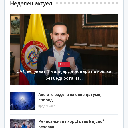
Неделен актуел
СВЕТ
САД ветуваат 1 милијарда долари помош за
безбедноста на…
Ако сте родени на овие датуми,
според…
пред 9 часа
Ренесансниот хор „Готик Војсис“
вечерва…