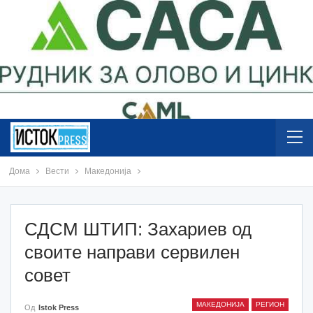
Дома
Вести
Македонија
СДСМ ШТИП: Захариев од
своите направи сервилен
совет
МАКЕДОНИЈА
РЕГИОН
Од
Istok Press