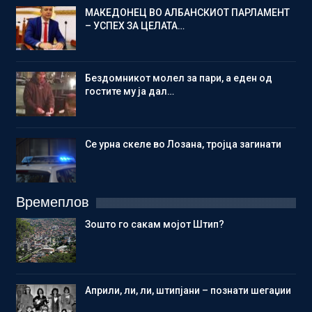
МАКЕДОНЕЦ ВО АЛБАНСКИОТ ПАРЛАМЕНТ
– УСПЕХ ЗА ЦЕЛАТА…
Бездомникот молел за пари, а еден од
гостите му ја дал…
Се урна скеле во Лозана, тројца загинати
Времеплов
Зошто го сакам мојот Штип?
Aприли, ли, ли, штипјани – познати шегаџии