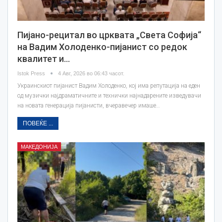
Пијано-рецитал во црквата „Света Софија“
на Вадим Холоденко-пијанист со редок
квалитет и…
Istok Press
4 Авг, 2026 во 06:43 часот.
Украинскиот пијанист Вадим Холоденко, кој има репутација на еден
од музички најдраматичните и технички најнадарените изведувачи
на новата генерација пијанисти, вчеравечер имаше…
ПОВЕЌЕ ...
МАКЕДОНИЈА