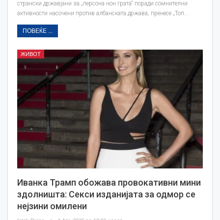
странски државјани за „персона нон грата“ поради сомнителни
активности насочени против албанската држава, пренесе „Топ…
ПОВЕЌЕ ...
ЖИВОТ
Иванка Трамп обожава провокативни мини
здолништа: Секси изданијата за одмор се
нејзини омилени