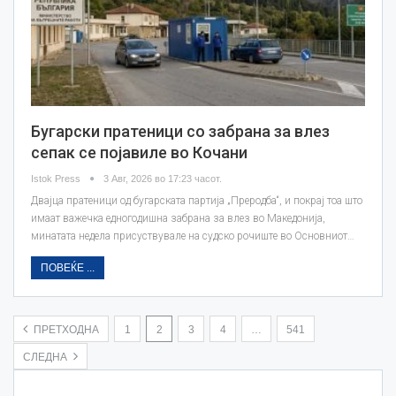
Бугарски пратеници со забрана за влез
сепак се појавиле во Кочани
Istok Press
3 Авг, 2026 во 17:23 часот.
Двајца пратеници од бугарската партија „Преродба“, и покрај тоа што
имаат важечка едногодишна забрана за влез во Македонија,
минатата недела присуствувале на судско рочиште во Основниот…
ПОВЕЌЕ ...
ПРЕТХОДНА
1
2
3
4
…
541
СЛЕДНА