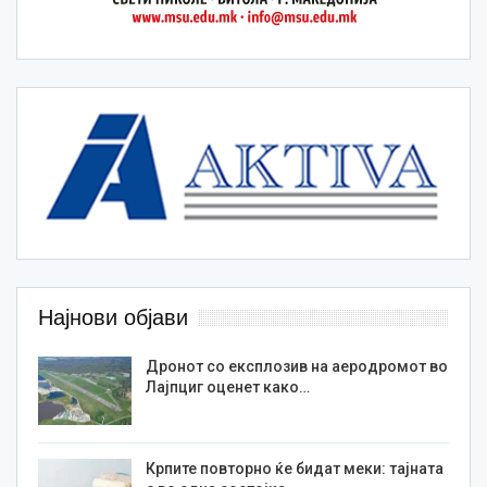
Најнови објави
Дронот со експлозив на аеродромот во
Лајпциг оценет како…
Крпите повторно ќе бидат меки: тајната