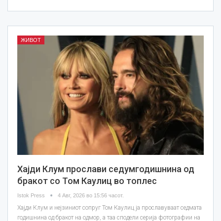
ЖИВОТ
Хајди Клум прослави седумгодишнина од
бракот со Том Каулиц во топлес
Istok Press
4 Авг, 2026 во 15:56 часот.
Хајди Клум и нејзиниот сопруг Том Каулиц ја прославуваат седмата
годишнина од бракот на одмор, а таа сподели серија фотографии на