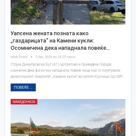
Уапсена жената позната како
„газдарицата“ на Камени кукли:
Осомничена дека нападнала повеќе…
Istok Press
3 Авг, 2026 во 18:23 часот.
Стојна Димитровска Бут (41) од Кратово е приведена поради
сомнение дека физички нападнала повеќе лица кои го посетувале
археолошкиот локалитет „Камени кукли“ во селото Куклица.Од СВР…
ПОВЕЌЕ ...
МАКЕДОНИЈА