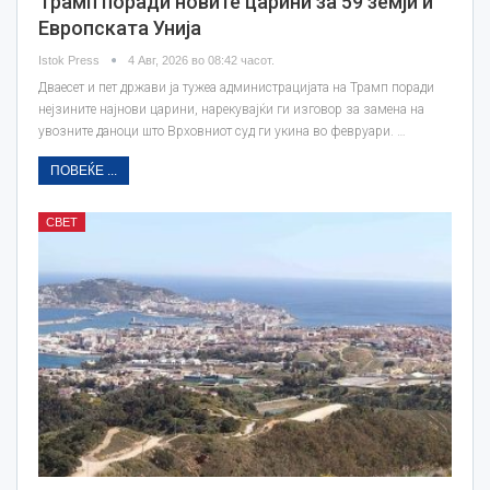
Трамп поради новите царини за 59 земји и
Европската Унија
Istok Press
4 Авг, 2026 во 08:42 часот.
Дваесет и пет држави ја тужеа администрацијата на Трамп поради
нејзините најнови царини, нарекувајќи ги изговор за замена на
увозните даноци што Врховниот суд ги укина во февруари. …
ПОВЕЌЕ ...
СВЕТ