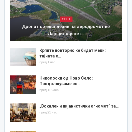
СВЕТ
Дронот со експлозив на аеродромот во
Лајпциг оценет…
Крпите повторно ќе бидат меки:
тајната е…
пред 1 час
Николоски од Ново Село:
Продолжуваме со…
пред 11 часа
„Вокален и пијанистички огномет“ за…
пред 21 час