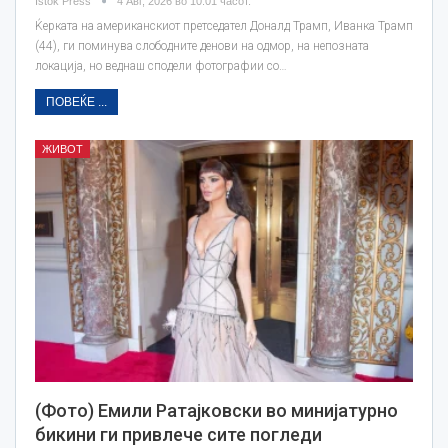
Istok Press
4 Авг, 2026 во 10:01 часот.
Ќерката на американскиот претседател Доналд Трамп, Иванка Трамп
(44), ги поминува слободните денови на одмор, на непозната
локација, но веднаш сподели фотографии со…
ПОВЕЌЕ ...
ЖИВОТ
(Фото) Емили Ратајковски во минијатурно
бикини ги привлече сите погледи