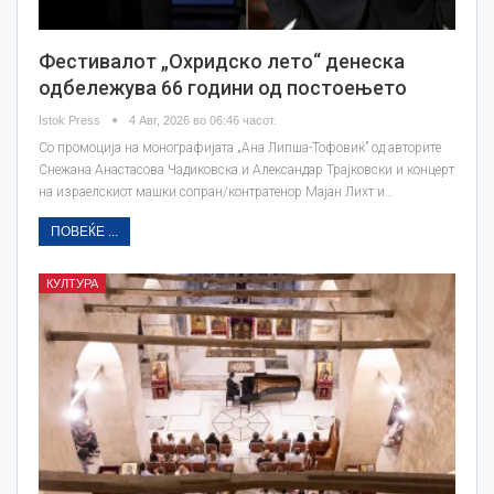
Фестивалот „Охридско лето“ денеска
одбележува 66 години од постоењето
Istok Press
4 Авг, 2026 во 06:46 часот.
Со промоција на монографијата „Ана Липша-Тофовиќ” од авторите
Снежана Анастасова Чадиковска и Александар Трајковски и концерт
на израелскиот машки сопран/контратенор Мајан Лихт и…
ПОВЕЌЕ ...
КУЛТУРА