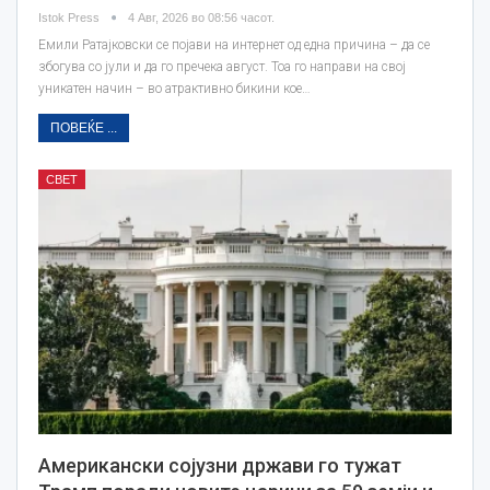
Istok Press
4 Авг, 2026 во 08:56 часот.
Емили Ратајковски се појави на интернет од една причина – да се
збогува со јули и да го пречека август. Тоа го направи на свој
уникатен начин – во атрактивно бикини кое…
ПОВЕЌЕ ...
СВЕТ
Американски сојузни држави го тужат