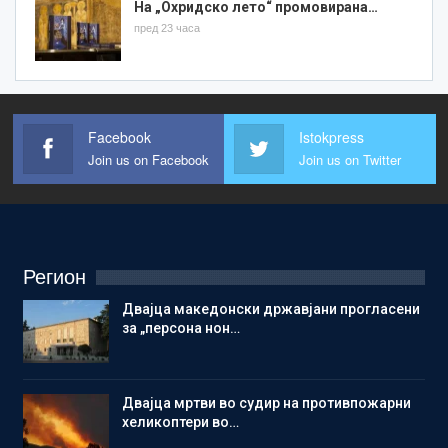
На „Охридско лето“ промовирана…
пред 23 часа
Facebook
Istokpress
Join us on Facebook
Join us on Twitter
Регион
Двајца македонски државјани прогласени
за „персона нон…
Двајца мртви во судир на противпожарни
хеликоптери во…