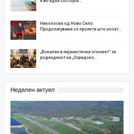
е во една состојка…
Николоски од Ново Село:
Продолжуваме со проекти што носат…
„Вокален и пијанистички огномет“ за
роденденот на „Охридско…
Неделен актуел