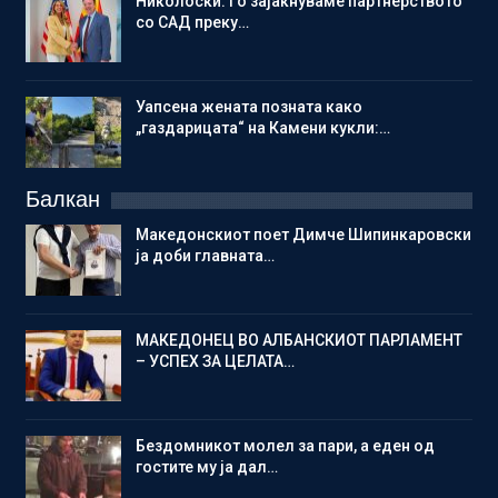
Николоски: Го зајакнуваме партнерството
со САД преку…
Уапсена жената позната како
„газдарицата“ на Камени кукли:…
Балкан
Македонскиот поет Димче Шипинкаровски
ја доби главната…
МАКЕДОНЕЦ ВО АЛБАНСКИОТ ПАРЛАМЕНТ
– УСПЕХ ЗА ЦЕЛАТА…
Бездомникот молел за пари, а еден од
гостите му ја дал…