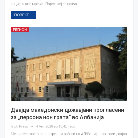
социјалните мрежи. Парот, кој се венча…
ПОВЕЌЕ ...
РЕГИОН
Двајца македонски државјани прогласени
за „персона нон грата“ во Албанија
Istok Press
4 Авг, 2026 во 15:41 часот.
Министерството за внатрешни работи на АЛббанија прогласи двајца