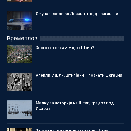
Се урна скеле во Лозана, тројца загинати
Времеплов
Зошто го сакам мојот Штип?
Aприли, ли, ли, штипјани – познати шегаџии
Малку за историја на Штип, градот под
Исарот
Зa младите и гимнастиката во Штип