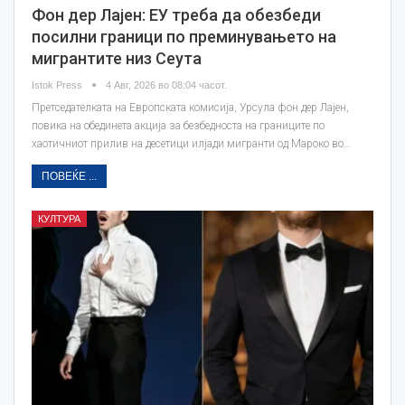
Фон дер Лајен: ЕУ треба да обезбеди
посилни граници по преминувањето на
мигрантите низ Сеута
Istok Press
4 Авг, 2026 во 08:04 часот.
Претседателката на Европската комисија, Урсула фон дер Лајен,
повика на обединета акција за безбедноста на границите по
хаотичниот прилив на десетици илјади мигранти од Мароко во…
ПОВЕЌЕ ...
КУЛТУРА