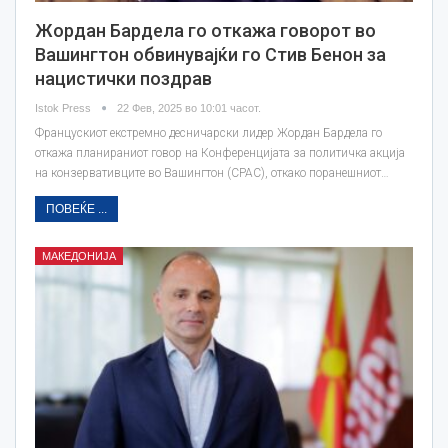
Жордан Бардела го откажа говорот во
Вашингтон обвинувајќи го Стив Бенон за
нацистички поздрав
Istok Press
22 Фев, 2025 во 10:01 часот.
Францускиот екстремно десничарски лидер Жордан Бардела го
откажа планираниот говор на Конференцијата за политичка акција
на конзервативците во Вашингтон (CPAC), откако поранешниот…
ПОВЕЌЕ ...
МАКЕДОНИЈА