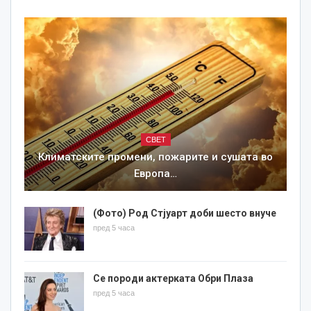
СВЕТ
Климатските промени, пожарите и сушата во
Европа…
(Фото) Род Стјуарт доби шесто внуче
пред 5 часа
Се породи актерката Обри Плаза
пред 5 часа