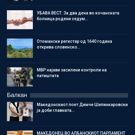
УБАВА ВЕСТ: За два дена во кочанската
болница родени седум…
Отомански регистар од 1640 година
открива словенско…
МВР најави засилени контроли на
патиштата
Балкан
Македонскиот поет Димче Шипинкаровски
ја доби главната…
МАКЕДОНЕЦ ВО АЛБАНСКИОТ ПАРЛАМЕНТ