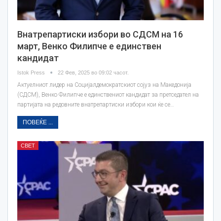
Внатрепартиски избори во СДСМ на 16
март, Венко Филипче е единствен
кандидат
Istok Press
22 Фев, 2025 во 09:02 часот.
Актуелниот лидер на Социјалдемократскиот сојуз на Македонија
(СДСМ), Венко Филипче е единствениот кандидат за претседател на
партијата на редовните внатрепартиски избори кои ќе се…
ПОВЕЌЕ ...
СВЕТ