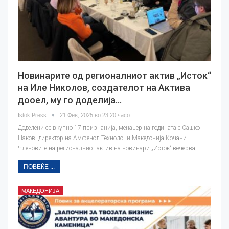
Новинарите од регионалниот актив „Исток“
на Иле Николов, создателот на Актива
дооел, му го доделија…
Istok Press
21 Фев, 2025 во 23:20 часот.
Доделени се вкупно 17 признанија, менаџер на годината е Сашко
Наков, директор на Амфенол Технолоџи Македонија-Кочани
Членовите на регионалниот актив на новинари „Исток“ вечерва,…
ПОВЕЌЕ ...
МАКЕДОНИЈА