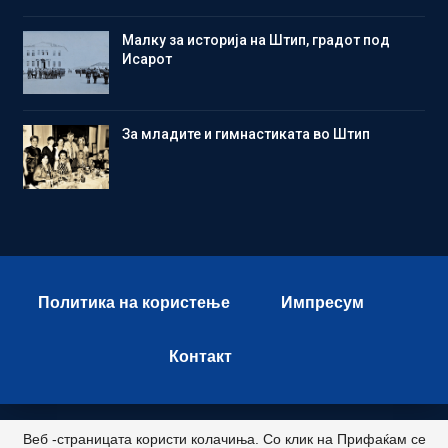
Малку за историја на Штип, градот под
Исарот
Зa младите и гимнастиката во Штип
Политика на користење
Импресум
Контакт
Веб -страницата користи колачиња. Со клик на Прифаќам се
© 2026 - Istok Press. All Rights Reserved.