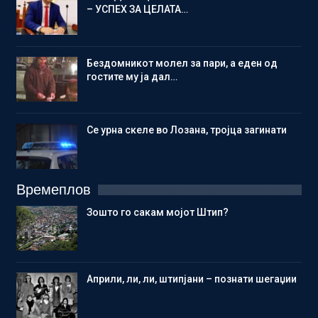
– УСПЕХ ЗА ЦЕЛАТА…
Бездомникот молел за пари, а еден од
гостите му ја дал…
Се урна скеле во Лозана, тројца загинати
Времеплов
Зошто го сакам мојот Штип?
Aприли, ли, ли, штипјани – познати шегаџии