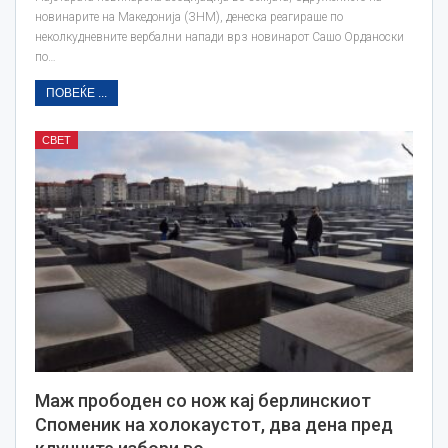
новинарите на Македонија (ЗНМ), денеска реагираше по
неколкудневните вербални напади врз новинарот Сашо Орданоски
по…
ПОВЕЌЕ ...
СВЕТ
Маж прободен со нож кај берлинскиот
Споменик на холокаустот, два дена пред