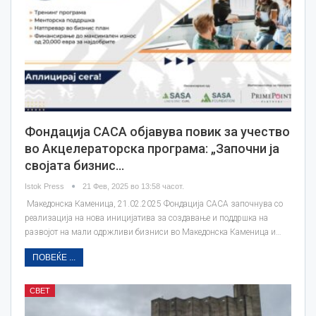
Фондација САСА објавува повик за учество
во Акцелераторска програма: „Започни ја
својата бизнис…
Istok Press
21 Фев, 2025 во 13:58 часот.
Македонска Каменица, 21.02.2025 Фондација САСА започнува со
реализација на нова иницијатива за создавање и поддршка на
развојот на мали одржливи бизниси во Македонска Каменица и…
ПОВЕЌЕ ...
СВЕТ