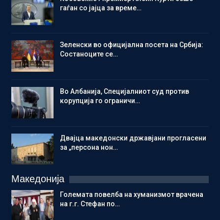
гаѓан со јајца за време…
Зеленски во официјална посета на Србија:
Состаноците се…
Во Албанија, Специјалниот суд против
корупција го ограничи…
Двајца македонски државјани прогласени
за „персона нон…
Македонија
Големата повелба на хуманизмот врачена
на г.г. Стефан по…