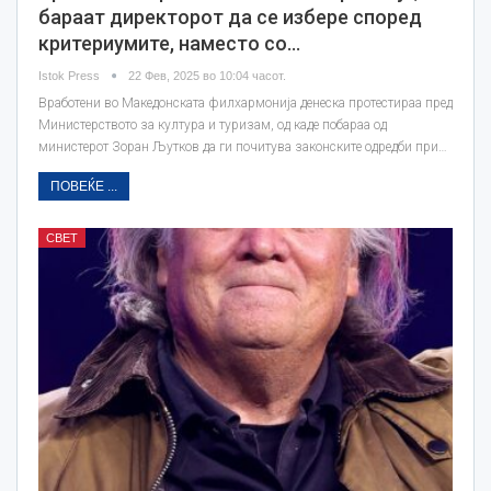
бараат директорот да се избере според
критериумите, наместо со…
Istok Press
22 Фев, 2025 во 10:04 часот.
Вработени во Македонската филхармонија денеска протестираа пред
Министерството за култура и туризам, од каде побараа од
министерот Зоран Љутков да ги почитува законските одредби при…
ПОВЕЌЕ ...
СВЕТ