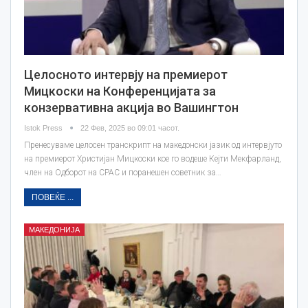
Целосното интервју на премиeрот
Мицкоски на Конференцијата за
конзервативна акција во Вашингтон
Istok Press
22 Фев, 2025 во 09:01 часот.
Пренесуваме целосен транскрипт на македонски јазик од интервјуто
на премиерот Христијан Мицкоски кое го водеше Кејти Мекфарланд,
член на Одборот на CPAC и поранешен советник за…
ПОВЕЌЕ ...
МАКЕДОНИЈА