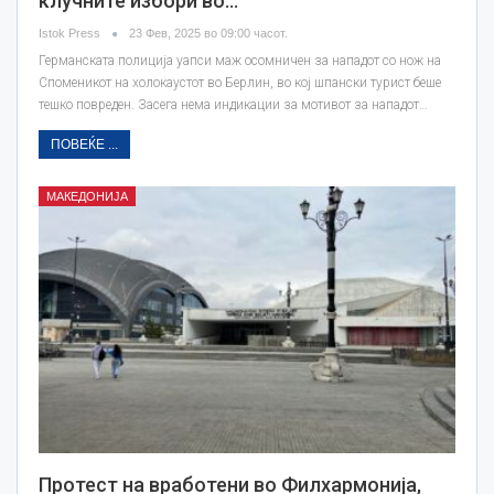
клучните избори во…
Istok Press
23 Фев, 2025 во 09:00 часот.
Германската полиција уапси маж осомничен за нападот со нож на
Споменикот на холокаустот во Берлин, во кој шпански турист беше
тешко повреден. Засега нема индикации за мотивот за нападот…
ПОВЕЌЕ ...
МАКЕДОНИЈА
Протест на вработени во Филхармонија,