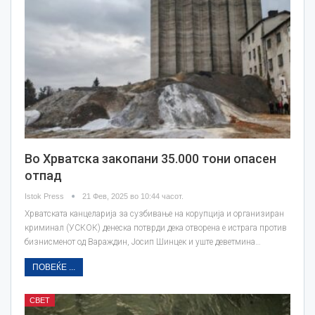
Во Хрватска закопани 35.000 тони опасен
отпад
Istok Press
21 Фев, 2025 во 10:44 часот.
Хрватската канцеларија за сузбивање на корупција и организиран
криминал (УСКОК) денеска потврди дека отворена е истрага против
бизнисменот од Вараждин, Јосип Шинцек и уште деветмина…
ПОВЕЌЕ ...
СВЕТ