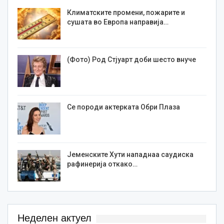
Климатските промени, пожарите и
сушата во Европа направија…
(Фото) Род Стјуарт доби шесто внуче
Се породи актерката Обри Плаза
Јеменските Хути нападнаа саудиска
рафинерија откако…
Неделен актуел