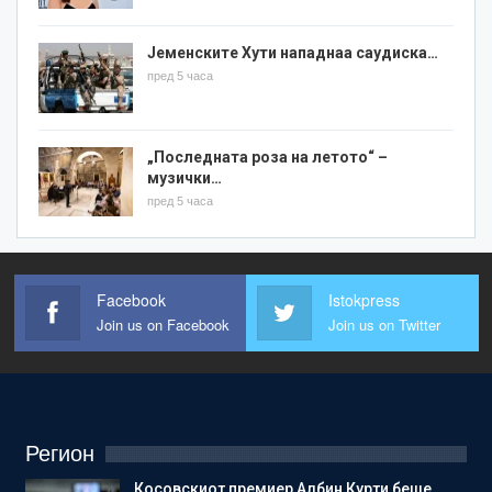
Јеменските Хути нападнаа саудиска…
пред 5 часа
„Последната роза на летото“ –
музички…
пред 5 часа
Facebook
Istokpress
Join us on Facebook
Join us on Twitter
Регион
Косовскиот премиер Албин Курти беше