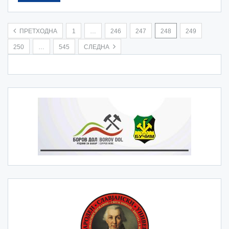
ПРЕТХОДНА
1
…
246
247
248
249
250
…
545
СЛЕДНА