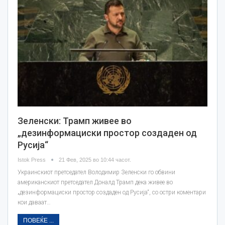
Зеленски: Трамп живее во
„дезинформациски простор создаден од
Русија“
Istok Press
21 Фев, 2025 во 10:44 часот.
Украинскиот претседател Володимир Зеленски го обвини
американскиот претседател Доналд Трамп дека живее во
„дезинформациски простор создаден од Русија“, со остри коментари
кои даваат…
ПОВЕЌЕ ...