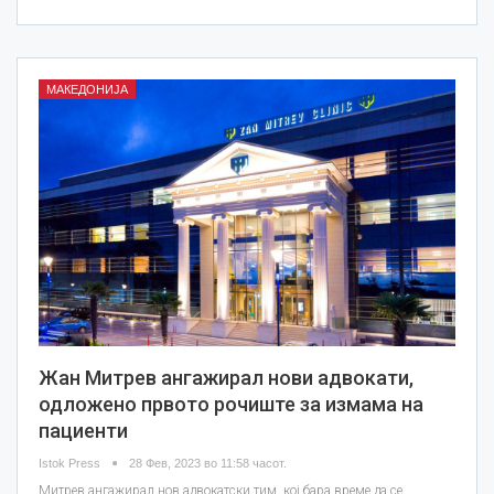
МАКЕДОНИЈА
Жан Митрев ангажирал нови адвокати,
одложено првото рочиште за измама на
пациенти
Istok Press
28 Фев, 2023 во 11:58 часот.
Митрев ангажирал нов адвокатски тим, кој бара време да се