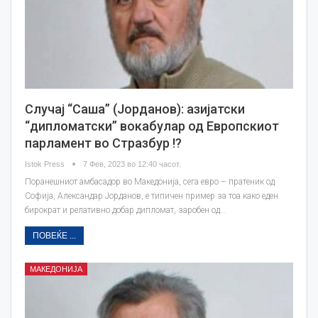
Случај “Саша” (Јорданов): азијатски
“дипломатски” вокабулар од Европскиот
парламент во Стразбур !?
Istok Press
7 Фев, 2023 во 12:40 часот.
Поранешниот амбасадор во Македонија, сега евро – пратеник од
Софија, Александар Јорданов, е типичен пример за тоа како еден
бирократ и релативно добар дипломат, заробен од…
ПОВЕЌЕ ...
МАКЕДОНИЈА