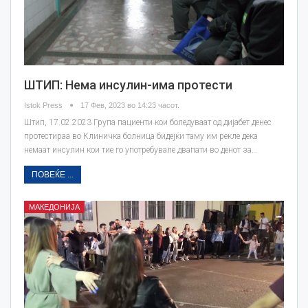
ШТИП: Нема инсулин-има протести
Istok Press
17 Фев, 2023 во 14:23 часот.
Штип, 17.02.2023 Група пациенти кои боледуваат од дијабет денес
протестираа во Клиничка болница бидејќи таму им рекле дека
немаат инсулин кои тие го употребувале двапати во денот за…
ПОВЕЌЕ ...
МАКЕДОНИЈА