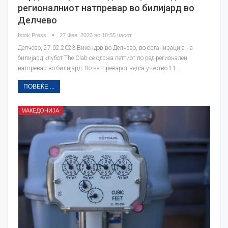
регионалниот натпревар во билијaрд во
Делчево
Istok Press
27 Фев, 2023 во 18:55 часот.
Делчево, 27.02.2023 Викендов во Делчево, во организација на
билијард клубот Тhe Clab се одржа петтиот по ред регионален
натпревар во билијард. Во натпреварот зедоа учество 11…
ПОВЕЌЕ ...
МАКЕДОНИЈА