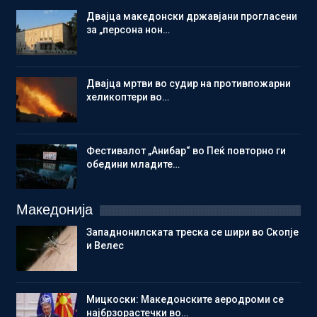
Двајца македонски државјани прогласени
за „персона нон…
Двајца мртви во судир на противпожарни
хеликоптери во…
Фестивалот „Анибар“ во Пеќ повторно ги
обедини младите…
Македонија
Западнонилската треска се шири во Скопје
и Велес
Мицкоски: Македонските аеродроми се
најбрзорастечки во…