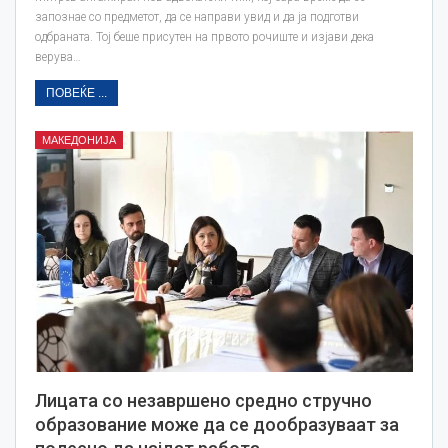
запознае со предметот, да се направи увид и да ја подготви
одбраната. Тој беше присутен на првото рочиште и изјави дека
верува…
ПОВЕЌЕ ...
МАКЕДОНИЈА
Лицата со незавршено средно стручно
образование може да се дообразуваат за