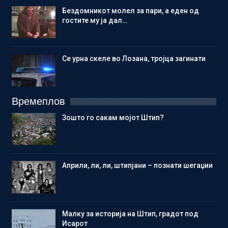
Бездомникот молел за пари, а еден од
гостите му ја дал…
Се урна скеле во Лозана, тројца загинати
Времеплов
Зошто го сакам мојот Штип?
Aприли, ли, ли, штипјани – познати шегаџии
Малку за историја на Штип, градот под
Исарот