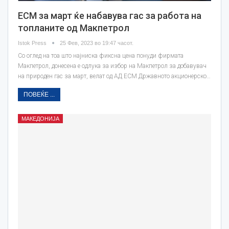
ЕСМ за март ќе набавува гас за работа на
топланите од Макпетрол
Istok Press
25 Фев, 2023 во 19:47 часот.
Со оглед на тоа што најниска фиксна цена понуди фирмата
Макпетрол, донесена е одлука за избор на Макпетрол за добавувач
на природен гас за март, велат од АД ЕСМ Државното акционерско…
ПОВЕЌЕ ...
МАКЕДОНИЈА