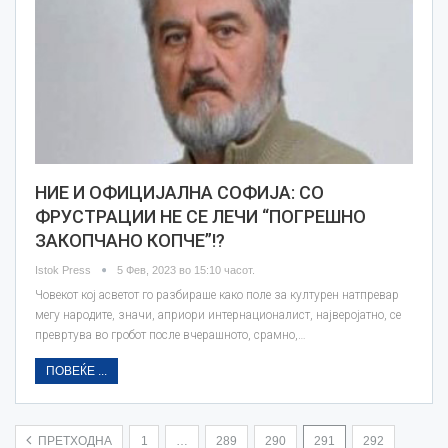
НИЕ И ОФИЦИЈАЛНА СОФИЈА: СО
ФРУСТРАЦИИ НЕ СЕ ЛЕЧИ “ПОГРЕШНО
ЗАКОПЧАНО КОПЧЕ”!?
Istok Press
5 Фев, 2023 во 15:10 часот.
Човекот кој асветот го разбираше како поле за културен натпревар
мегу народите, значи, априори интернационалист, најверојатно, се
превртува во гробот после вчерашното, срамно,…
ПОВЕЌЕ ...
ПРЕТХОДНА
1
…
289
290
291
292