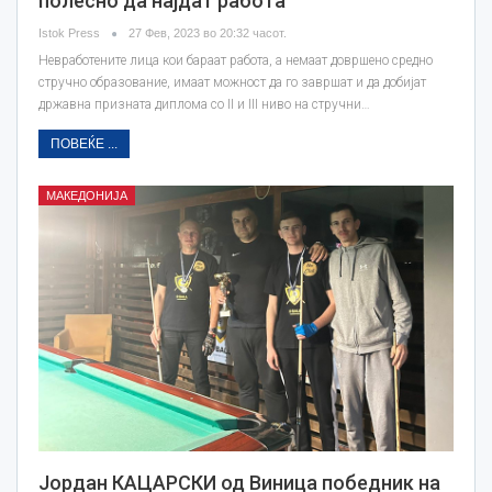
полесно да најдат работа
Istok Press
27 Фев, 2023 во 20:32 часот.
Невработените лица кои бараат работа, а немаат довршено средно
стручно образование, имаат можност да го завршат и да добијат
државна призната диплома со II и III ниво на стручни…
ПОВЕЌЕ ...
МАКЕДОНИЈА
Joрдан КАЦАРСКИ од Виница победник на