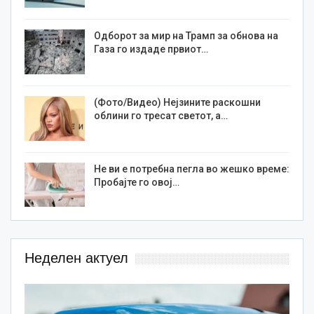
Одборот за мир на Трамп за обнова на
Газа го издаде првиот…
(Фото/Видео) Нејзините раскошни
облини го тресат светот, а…
Не ви е потребна пегла во жешко време:
Пробајте го овој…
Неделен актуел