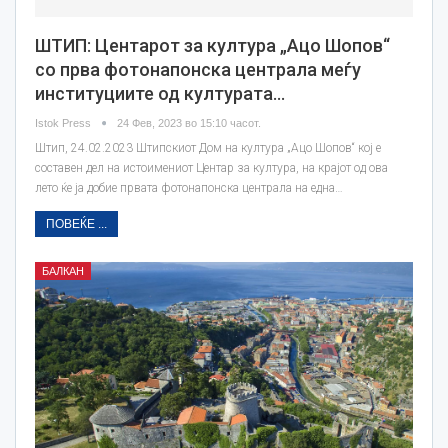
ШТИП: Центарот за култура „Ацо Шопов“
со прва фотонапонска централа меѓу
институциите од културата…
Istok Press
24 Фев, 2023 во 15:10 часот.
Штип, 24.02.2023 Штипскиот Дом на култура „Ацо Шопов“ кој е
составен дел на истоимениот Центар за култура, на крајот од ова
лето ќе ја добие првата фотонапонска централа на една…
ПОВЕЌЕ ...
БАЛКАН