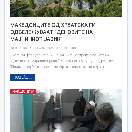
МАКЕДОНЦИТЕ ОД ХРВАТСКА ГИ
ОДБЕЛЕЖУВААТ “ДЕНОВИТЕ НА
МАЈЧИНИОТ ЈАЗИК”
Istok Press
24 Фев, 2023 во 14:44 часот.
Риека, 24 февруари 2023 - Во рамките на одбележувањето на
“Деновите на мајчиниот јазик”, Македонското културно друштво
“Илинден” од Риека, заедно со Хтрватското книжевно друштво,…
ПОВЕЌЕ ...
МАКЕДОНИЈА