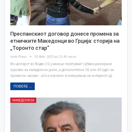
Преспанскиот договор донесе промена за
етничките Македонци во Грција: сторија на
„Торонто стар“
Istok Press
10 Фев, 2023 во 21:40 часот.
Во центарот во Воден 20 ученици посетуваат субвенционирани
курсеви за македонски јазик, а дополнителни 35 или 40 одат на
приватни часови - што е огромно зголемување на интересот од…
ПОВЕЌЕ ...
МАКЕДОНИЈА