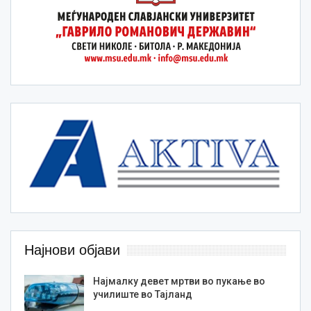
Најнови објави
Најмалку девет мртви во пукање во
училиште во Тајланд