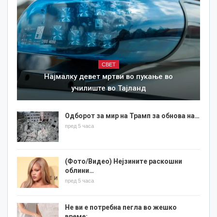
СВЕТ
Најмалку девет мртви во пукање во
училиште во Тајланд
Одборот за мир на Трамп за обнова на…
пред 5 часа
(Фото/Видео) Нејзините раскошни
облини…
пред 5 часа
Не ви е потребна пегла во жешко
време:…