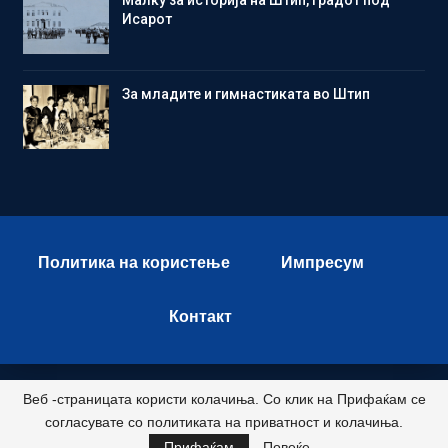
Исарот
Зa младите и гимнастиката во Штип
Политика на користење
Импресум
Контакт
Веб -страницата користи колачиња. Со клик на Прифаќам се
© 2026 - Istok Press. All Rights Reserved.
согласувате со политиката на приватност и колачиња.
Развиено и хостирано од
Прифаќам
Повеќе