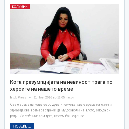
КОЛУМНИ
Кога презумпцијата на невиност трага по
хероите на нашето време
Istok Press
11 Ное, 2016 во 11:05 часот.
Ова е време на мавање со дрва и камења, ова е време на линч и
одмазда,ова време се стреми да му дозволи на злото, зло да си
роди.. За себе мислам дека, не сум баш од оние…
ПОВЕЌЕ ...