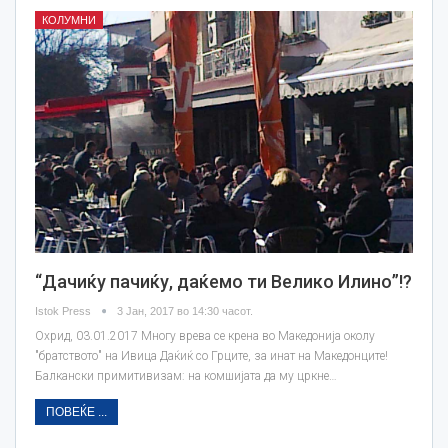
КОЛУМНИ
“Дачиќу пачиќу, даќемо ти Велико Илино”!?
Istok Press
3 Јан, 2017 во 14:30 часот.
Oхрид, 03.01.2017 Многу врева се крена во Македонија околу
"братството" на Ивица Даќиќ со Грците, за инат на Македонците!
Балкански примитивизам: на комшијата да му цркне…
ПОВЕЌЕ ...