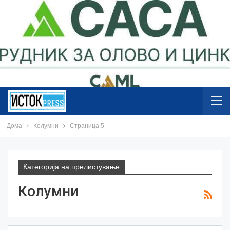
Дома
Колумни
Страница 5
Категорија на прелистување
Колумни