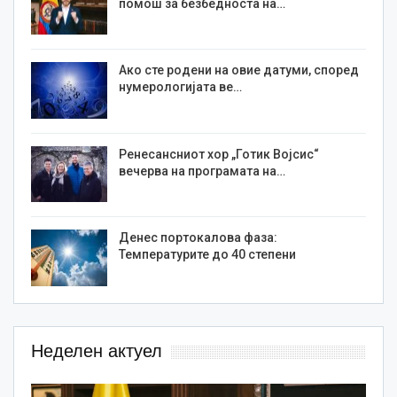
помош за безбедноста на…
Ако сте родени на овие датуми, според
нумерологијата ве…
Ренесансниот хор „Готик Војсис“
вечерва на програмата на…
Денес портокалова фаза:
Температурите до 40 степени
Неделен актуел