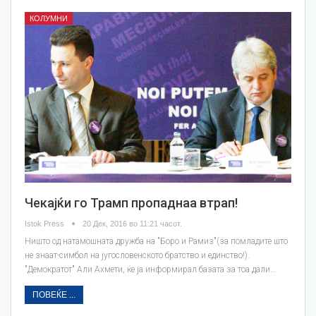
КОЛУМНИ
Чекајќи го Трамп пропаднаа втрап!
Istok Press
20 Дек, 2016 во 11:21 часот.
Ништо од натамошната дружба на "Боро и Рамиз"(за помладите што
не знаат-симбол на југословенското братство и единство!).
"Демократот" Али Ахмети, ќе ја информирал базата за тоа дали…
ПОВЕЌЕ ...