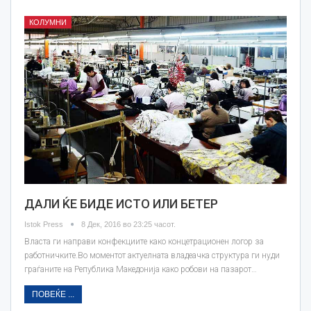
КОЛУМНИ
ДАЛИ ЌЕ БИДЕ ИСТО ИЛИ БЕТЕР
Istok Press
8 Дек, 2016 во 23:25 часот.
Власта ги направи конфекциите како концетрационен логор за
работничките.Во моментот актуелната владеачка структура ги нуди
граѓаните на Република Македонија како робови на пазарот…
ПОВЕЌЕ ...