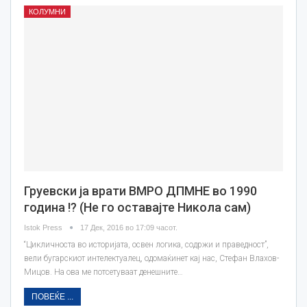
КОЛУМНИ
Груевски ја врати ВМРО ДПМНЕ во 1990
година !? (Не го оставајте Никола сам)
Istok Press
17 Дек, 2016 во 17:09 часот.
“Цикличноста во историјата, освен логика, содржи и праведност”,
вели бугарскиот интелектуалец, одомаќинет кај нас, Стефан Влахов-
Мицов. На ова ме потсетуваат денешните…
ПОВЕЌЕ ...