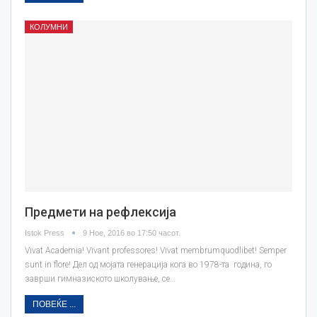
КОЛУМНИ
Предмети на рефлексија
Istok Press
9 Ное, 2016 во 17:50 часот.
Vivat Academia! Vivant professores! Vivat membrumquodlibet! Semper
sunt in flore! Дел од мојата генерација кога во 1978-та година, го
заврши гимназиското школување, се…
ПОВЕЌЕ ...