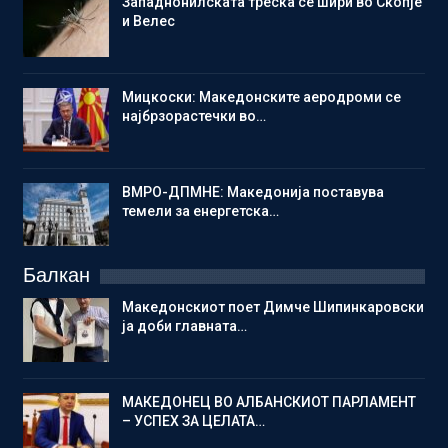
Западнонилската треска се шири во Скопје
и Велес
Мицкоски: Македонските аеродроми се
најбрзорастечки во…
ВМРО-ДПМНЕ: Македонија поставува
темели за енергетска…
Балкан
Македонскиот поет Димче Шипинкаровски
ја доби главната…
МАКЕДОНЕЦ ВО АЛБАНСКИОТ ПАРЛАМЕНТ
– УСПЕХ ЗА ЦЕЛАТА…