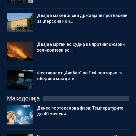
Двајца македонски државјани прогласени
за „персона нон…
Двајца мртви во судир на противпожарни
хеликоптери во…
Фестивалот „Анибар“ во Пеќ повторно ги
обедини младите…
Македонија
Денес портокалова фаза: Температурите
до 40 степени