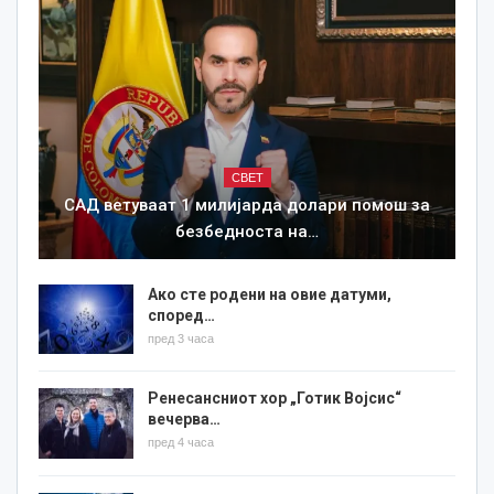
СВЕТ
САД ветуваат 1 милијарда долари помош за
безбедноста на…
Ако сте родени на овие датуми,
според…
пред 3 часа
Ренесансниот хор „Готик Војсис“
вечерва…
пред 4 часа