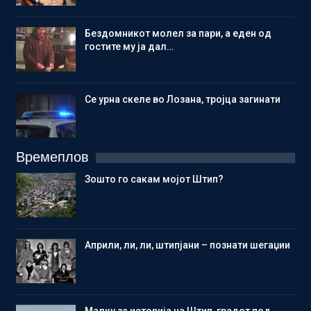
Бездомникот молел за пари, а еден од
гостите му ја дал…
Се урна скеле во Лозана, тројца загинати
Времеплов
Зошто го сакам мојот Штип?
Aприли, ли, ли, штипјани – познати шегаџии
Малку за историја на Штип, градот под