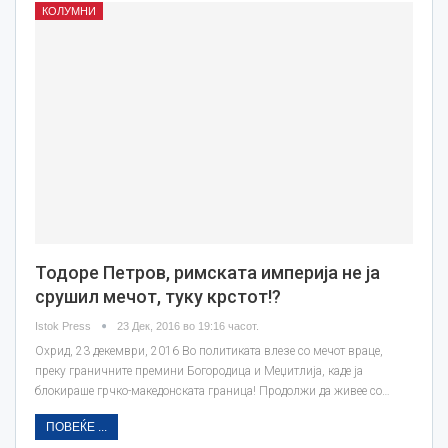
КОЛУМНИ
Тодоре Петров, римската империја не ја
срушил мечот, туку крстот!?
Istok Press
23 Дек, 2016 во 19:16 часот.
Oхрид, 23 декември, 2016 Во политиката влезе со мечот враце,
преку граничните премини Богородица и Меџитлија, каде ја
блокираше грчко-македонската граница! Продолжи да живее со…
ПОВЕЌЕ ...