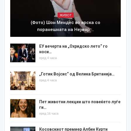
ЖИВОТ
(Фото) Шон Мендес во врска со
поранешната на Нејмар:…
ЕУ вечерта на „Охридско лето“ го
носи…
пред 4 часа
„Готик Војсис“ од Велика Британија…
пред 4 часа
Пет животни лекции што повеќето луѓе
ги…
пред 16 часа
Косовскиот премиер Албин Курти