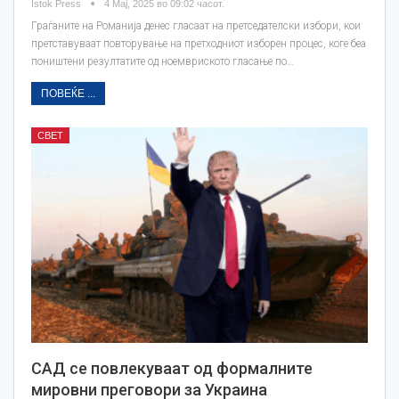
Istok Press
4 Мај, 2025 во 09:02 часот.
Граѓаните на Романија денес гласаат на претседателски избори, кои
претставуваат повторување на претходниот изборен процес, коге беа
поништени резултатите од ноемвриското гласање по…
ПОВЕЌЕ ...
СВЕТ
САД се повлекуваат од формалните
мировни преговори за Украина