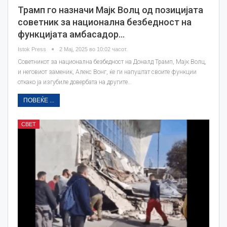
Трамп го назначи Мајк Волц од позицијата
советник за национална безбедност на
функцијата амбасадор…
Istok Press
2 Мај, 2025 во 10:02 часот.
Советникот за национална безбедност на Доналд Трамп, Мајк Волц,
и неговиот заменик, Алекс Вонг, ќе ги напуштат своите функции
откако ја изгубиле довербата на другите…
ПОВЕЌЕ ...
СВЕТ