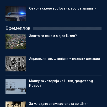
Се урна скеле во Лозана, тројца загинати
Времеплов
Зошто го сакам мојот Штип?
Aприли, ли, ли, штипјани – познати шегаџии
Малку за историја на Штип, градот под
Исарот
Зa младите и гимнастиката во Штип