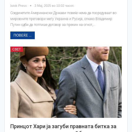
Istok Press
3 Мај, 2025 во 10:02 часот.
Соединетите Американски Држави повеќе нема да посредуваат во
мировните преговори меѓу Украина и Русија, откако Владимир
Путин одби да потпише договор за прекин на огнот,…
ПОВЕЌЕ ...
СВЕТ
Принцот Хари ја загуби правната битка за