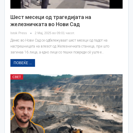
Шест месеци од трагедијата на
железничката во Нови Сад
Istok Press
2 Мај, 2025 во 09:01 часот.
Денес во Нови Сад се одбележуваат шест месеци од падот на
настрешницата на влезот од Железничката станица, при што
загинаа 16 лица, а едно лице со тешки повреди сè уште е…
ПОВЕЌЕ ...
СВЕТ