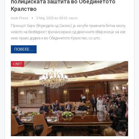
полициската заштита во Обединетото
Кралство
Istok Press
3 Мај, 2025 во 09:01 часот.
Принцот Хари (Војводата од Сасекс) ја загуби правната битка околу
нивото на безбедност финансирано од даночните обврзници на кое
има право додека е во Обединетото Кралство, со што…
ПОВЕЌЕ ...
СВЕТ