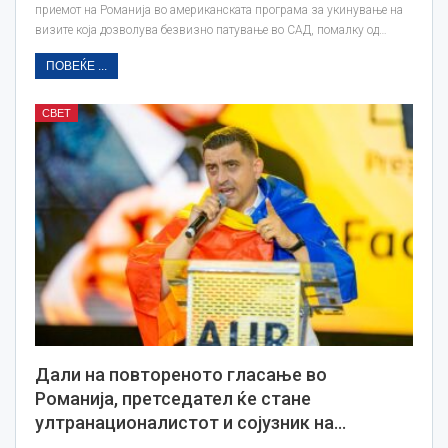
приемот на Романија во американската програма за укинување на
визите која дозволува безвизно патување во СAД, помалку од…
ПОВЕЌЕ ...
СВЕТ
Дали на повтореното гласање во
Романија, претседател ќе стане
ултранационалистот и сојузник на…