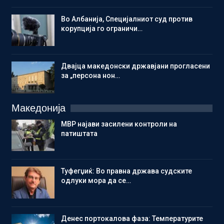
Во Албанија, Специјалниот суд против
корупција го ограничи…
Двајца македонски државјани прогласени
за „персона нон…
Македонија
МВР најави засилени контроли на
патиштата
Туфегџиќ: Во правна држава судските
одлуки мора да се…
Денес портокалова фаза: Температурите