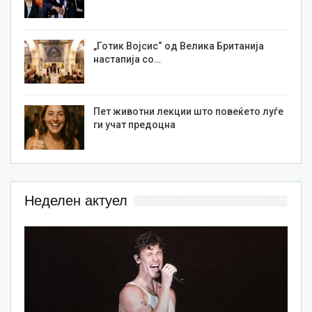
„Готик Војсис“ од Велика Британија
настапија со…
Пет животни лекции што повеќето луѓе
ги учат предоцна
Неделен актуел