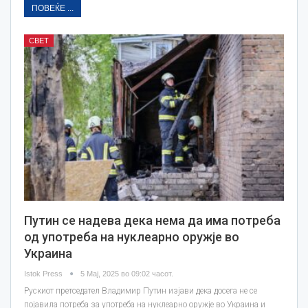
ПОВЕЌЕ ...
СВЕТ
Путин се надева дека нема да има потреба
од употреба на нуклеарно оружје во
Украина
Istok Press
5 Мај, 2025 во 09:02 часот.
Рускиот претседател Владимир Путин изјави дека досега не се
појавила потреба за употреба на нуклеарно оружје во Украина и