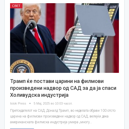
СВЕТ
Трамп ќе постави царини на филмови
произведени надвор од САД за да ја спаси
Холивудска индустрија
Istok Press
5 Мај, 2025 во 10:03 часот.
Претседателот на САД, Доналд Трамп, во неделата објави 100 отсто
царина на филмови произведени надвор од САД, велејќи дека
американската филмска индустрија умира „многу…