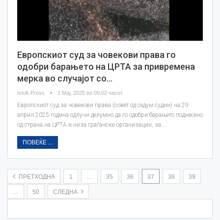
Европскиот суд за човекови права го
одобри барањето на ЦРТА за привремена
мерка во случајот со…
Istok Press
1 Мај, 2025 во 09:02 часот.
Европскиот суд за човекови права (совет од седум судии) на 29
април 2025 година одлучи делумно да го одобри барањето поднесено
од страна на ЦРТА и низа граѓански организации, за…
ПОВЕЌЕ ...
ПРЕТХОДНА
1
…
35
36
37
38
39
…
50
СЛЕДНА