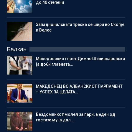
до 40 степени
Западнонилската треска се шири во Скопје
и Велес
Балкан
Македонскиот поет Димче Шипинкаровски
ја доби главната…
МАКЕДОНЕЦ ВО АЛБАНСКИОТ ПАРЛАМЕНТ
– УСПЕХ ЗА ЦЕЛАТА…
Бездомникот молел за пари, а еден од
гостите му ја дал…