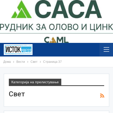
Дома
Вести
Свет
Страница 37
Категорија на прелистување
Свет