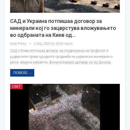
САД и Украина потпишаа договор за
минерали кој го зацврстува вложувањето
во одбраната на Киев од…
Istok Press
1 Мај, 2025 во 10:03 часот.
САД и Киев потпишаа договор за споделување на профитот и
рударските права од идната продажба на украински минерали и
ретки земјени елементи, финализирајќи договор за кој Доналд…
ПОВЕЌЕ ...
СВЕТ