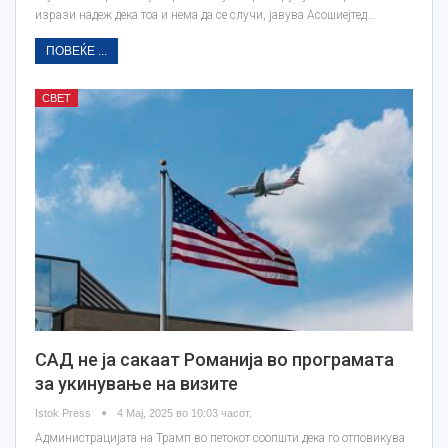
изрази надеж дека тоа и нема да се случи, јавува Асошиејтед…
ПОВЕЌЕ ...
СВЕТ
САД не ја сакаат Романија во програмата
за укинување на визите
Istok Press
4 Мај, 2025 во 10:03 часот.
Администрацијата на Трамп во петокот соопшти дека го отповикува